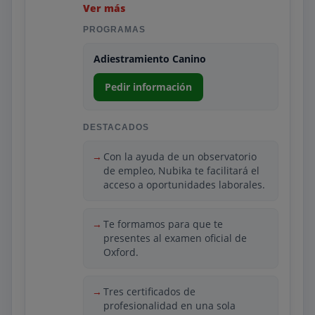
como clicker, autocontrol y socialización.
Ver más
Además, se enseña a evaluar el contexto
PROGRAMAS
del animal, interpretar señales de estrés
y diseñar planes individualizados de
Adiestramiento Canino
entrenamiento, todo desde una
perspectiva respetuosa y formativa.
Pedir información
La metodología de Nubika incluye clases
online, vídeos demostrativos y trabajos
DESTACADOS
prácticos en colaboración con
residencias, protectoras o academias.
Con la ayuda de un observatorio
Los estudiantes pueden practicar con
de empleo, Nubika te facilitará el
acceso a oportunidades laborales.
perros reales bajo supervisión, lo que
permite consolidar destrezas en un
entorno profesional. Gracias a su
Te formamos para que te
flexibilidad y su red de profesionales del
presentes al examen oficial de
mundo animal, Nubika es una opción
Oxford.
excelente para quienes quieren
adiestrarse con excelencia, ética y
Tres certificados de
proyección laboral.
profesionalidad en una sola