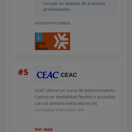
incluye un módulo de prácticas
profesionales.
ACREDITACIONES
#5
CEAC
CEAC ofrece un curso de Adiestramiento
Canino en modalidad flexible y accesible,
con un temario enfocado en los
conceptos esenciales del
comportamiento canino, técnicas de
obediencia, socialización, refuerzo
positivo y corrección de conductas. Su
Ver más