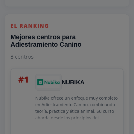
EL RANKING
Mejores centros para
Adiestramiento Canino
8
centros
#1
NUBIKA
Nubika ofrece un enfoque muy completo
en Adiestramiento Canino, combinando
teoría, práctica y ética animal. Su curso
aborda desde los principios del
aprendizaje canino hasta técnicas
avanzadas de modificación de conducta,