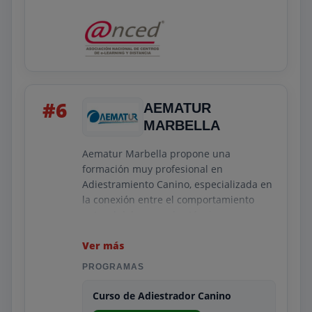
#6
AEMATUR
MARBELLA
Aematur Marbella propone una
formación muy profesional en
Adiestramiento Canino, especializada en
la conexión entre el comportamiento
natural del perro y las técnicas
modernas de enseñanza. Su programa
incluye el estudio del aprendizaje
Ver más
instintivo, la socialización, la resolución
PROGRAMAS
de problemas de conducta, así como el
desarrollo de planes de entrenamiento
Curso de Adiestrador Canino
para diferentes objetivos: desde