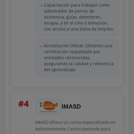
para quienes desean trabajar
Capacitación para trabajar como
profesionalmente con perros como
adiestrador de perros de
adiestradores, tanto en empresas como
asistencia, guías, detectores,
de forma independiente.
terapia, y en el cine o televisión,
con acceso a una bolsa de empleo.
Acreditación Oficial: Obtienes una
certificación respaldada por
entidades reconocidas,
asegurando la calidad y relevancia
del aprendizaje.
#4
IMASD
IMASD ofrece un curso especializado en
Adiestramiento Canino pensado para