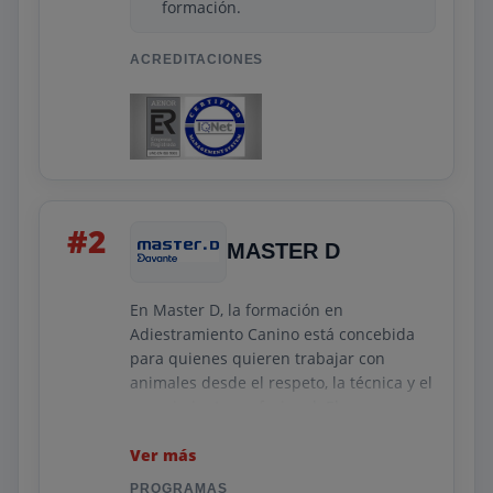
formación.
ACREDITACIONES
#2
MASTER D
En Master D, la formación en
Adiestramiento Canino está concebida
para quienes quieren trabajar con
animales desde el respeto, la técnica y el
conocimiento profesional. El programa
incluye contenidos sobre
comportamiento canino, métodos
Ver más
positivos de aprendizaje, refuerzo,
PROGRAMAS