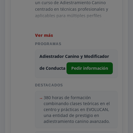
un curso de Adiestramiento Canino
centrado en técnicas profesionales y
aplicables para múltiples perfiles
caninos. Sus módulos cubren obediencia
básica, adiestramiento avanzado, trabajo
con cachorros y corrección de conductas
Ver más
problemáticas. Se enseña también cómo
PROGRAMAS
emplear métodos de refuerzo positivo,
proyectar sesiones de trabajo seguras y
Adiestrador Canino y Modificador
adaptar el adiestramiento a distintas
razas y edades.
de Conducta
Pedir información
Victoria complementa la formación con
prácticas en centros de entrenamiento y
DESTACADOS
academias caninas reales, lo que
permite aplicar los conocimientos en un
380 horas de formación
entorno tangible. Sus instructores son
combinando clases teóricas en el
centro y prácticas en EVOLUCAN,
adiestradores con experiencia en
una entidad de prestigio en
competiciones, intervención profesional
adiestramiento canino avanzado.
y educación canina. Esto convierte al
programa en una opción muy valorada