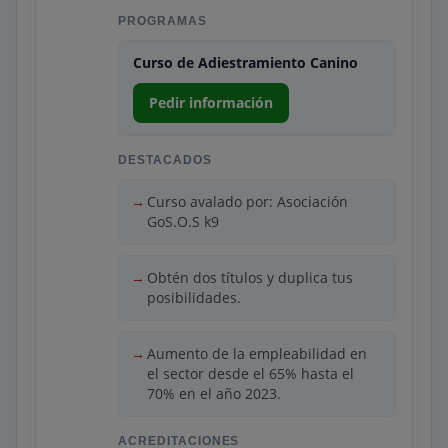
modelo permite estudiar a distancia, con
PROGRAMAS
apoyo de tutores y material actualizado
adaptado al ritmo del alumno.
Curso de Adiestramiento Canino
Adicionalmente, CEAC facilita la
Pedir información
realización de prácticas en centros
caninos y colaboraciones con
profesionales del sector, para que los
DESTACADOS
estudiantes puedan aplicar lo aprendido
en un entorno real. Esta combinación de
Curso avalado por: Asociación
formación teórica y experiencia práctica
GoS.O.S k9
prepara al futuro adiestrador para
trabajar en escuelas de adiestramiento,
Obtén dos títulos y duplica tus
residencias, asociaciones de animales o
posibilidades.
como entrenador independiente.
Aumento de la empleabilidad en
el sector desde el 65% hasta el
70% en el año 2023.
ACREDITACIONES