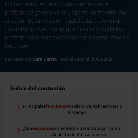
los procesos; en resumidas cuentas, este
profesional genera valor y aporta competitividad
al sector de la creación digital adaptado en un
curso Punto Net, por lo que resulta uno de los
profesionales más buscados por las empresas de
todo tipo.
Revisado por
Sara García
· Actualizado el
05/08/2020
Índice del contenido
Principales
funciones
Analista de Aplicaciones y
Sistemas
¿Qué
estudios
se necesitan para trabajar como
Analista de Aplicaciones y