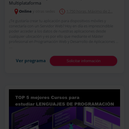
Multiplataforma
Online
y otras sedes
1.750 horas. Máximo de 2...
¿Te gustaría crear tu aplicación para dispositivos móviles y
conectarla con un Servidor Web? Hoy en día es imprescindible
poder acceder a los datos de nuestras aplicaciones desde
cualquier ubicación y es por ello que mediante el Máster
profesional en Programación Web y Desarrollo de Aplicaciones ...
....
Ver programa
Solicitar información