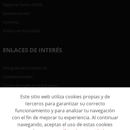
Registrar Centro (FREE)
Quienes Somos
Contacto
Política de Privacidad
ENLACES DE INTERÉS
Postgraduate Courses UK
Leadspotenciales
Cursos de Inglés en el Extranjero
Este sitio web utiliza cookies propias y de
terceros para garantizar su correcto
funcionamiento y para analizar tu navegación
con el fin de mejorar tu experiencia. Al continuar
navegando, aceptas el uso de estas cookies