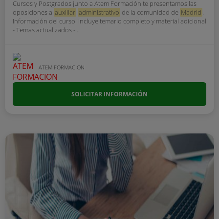
Cursos y Postgrados junto a Atem Formación te presentamos las
oposiciones a
auxiliar
administrativo
de la comunidad de
Madrid
.
Información del curso: Incluye temario completo y material adicional
- Temas actualizados -...
ATEM FORMACION
SOLICITAR INFORMACIÓN