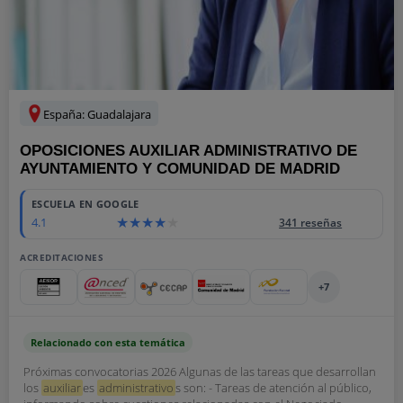
España: Guadalajara
OPOSICIONES AUXILIAR ADMINISTRATIVO DE
AYUNTAMIENTO Y COMUNIDAD DE MADRID
ESCUELA EN GOOGLE
4.1
341 reseñas
ACREDITACIONES
+7
Relacionado con esta temática
Próximas convocatorias 2026 Algunas de las tareas que desarrollan
los
auxiliar
es
administrativo
s son: - Tareas de atención al público,