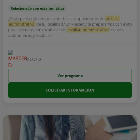
Relacionado con esta temática
¿Estás pensando en presentarte a las oposiciones de
auxiliar
administrativo
de tu localidad? En MasterD te preparamos con éxito
para todas las convocatorias de
auxiliar
administrativo
locales,
autonómicas y estatales....
MASTER D
Ver programa
SOLICITAR INFORMACIÓN