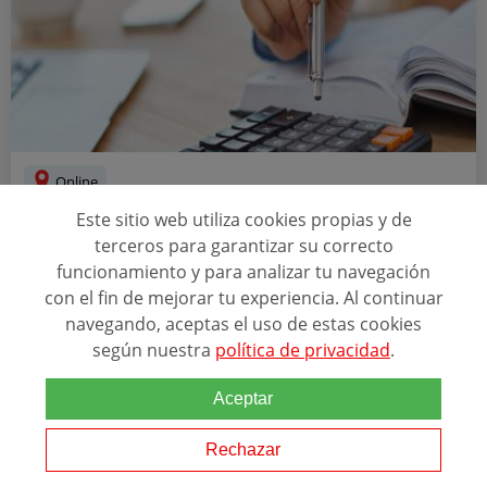
Online
Este sitio web utiliza cookies propias y de
OPOSICIÓN CUERPO EN AUXILIAR
terceros para garantizar su correcto
ADMINISTRATIVO DE CORPORACIONES
LOCALES
funcionamiento y para analizar tu navegación
con el fin de mejorar tu experiencia. Al continuar
ACREDITACIONES
navegando, aceptas el uso de estas cookies
+5
según nuestra
política de privacidad
.
Aceptar
Relacionado con esta temática
Prepárate para presentarte a las oposiciones de
Auxiliar
Rechazar
Administrativo
de Corporaciones locales con Aranda Formación,
tenemos centros en
Madrid
, Alcorcón y Toledo, para que pruebes