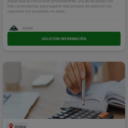
plazas que se convocarán próximamente, una de las plazas con
más convocatorias, para superar este proceso de selección los
requisitos son accesibles, en estas...
ADAMS
SOLICITAR INFORMACIÓN
Online