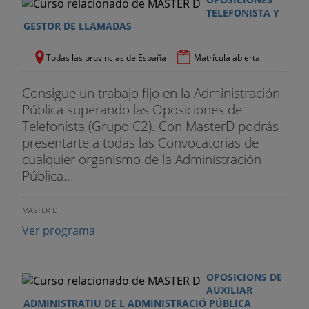
Tema 1
. Informática básica: Conceptos
TELEFONISTA Y
fundamentales sobre el hardware y el software.
GESTOR DE LLAMADAS
Sistemas de almacenamiento de datos. Sistemas
operativos. Nociones básicas de seguridad
Todas las provincias de España
Matrícula abierta
informática
Consigue un trabajo fijo en la Administración
Tema 2
. Introducción al sistema operativo: El
Pública superando las Oposiciones de
entorno Windows. Fundamentos. Trabajo en el
Telefonista (Grupo C2). Con MasterD podrás
entorno gráfico de Windows: Ventanas, iconos,
presentarte a todas las Convocatorias de
menús contextuales, cuadros de diálogo. El
cualquier organismo de la Administración
escritorio y sus elementos. El menú inicio
Pública...
Tema 3
. El explorador de Windows. Gestión de
MASTER D
carpetas y archivos. Operaciones de búsqueda. Mi
Ver programa
PC. Accesorios. Herramientas del sistema
Tema 4
. Procesadores de texto: Word. Principales
OPOSICIONS DE
funciones y utilidades. Creación y estructuración del
AUXILIAR
documento. Gestión, grabación, recuperación e
ADMINISTRATIU DE L ADMINISTRACIÓ PÚBLICA