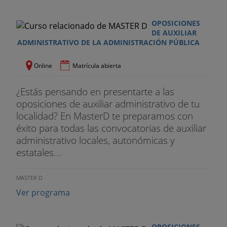
Tema 7
. El contrato de trabajo: contenido, duración,
suspensión y extinción.
OPOSICIONES
DE AUXILIAR
Tema 8
. El régimen presupuestario del Principado
ADMINISTRATIVO DE LA ADMINISTRACIÓN PÚBLICA
de Asturias.
Online
Matrícula abierta
Tema 9
. El sistema español de Seguridad Social:
Régimen general. Acción protectora. Contingencias
¿Estás pensando en presentarte a las
protegibles
oposiciones de auxiliar administrativo de tu
localidad? En MasterD te preparamos con
Tema 1
0. El Servicio de Atención Ciudadana de la
éxito para todas las convocatorias de auxiliar
Administración del Principado de Asturias.
administrativo locales, autonómicas y
Iniciativas, reclamaciones y quejas.
estatales...
Tema 1
1. La documentación administrativa. Su
naturaleza y función. Características de los diversos
MASTER D
tipos de documentos.
Ver programa
Bloque III.- Informática
OPOSICIONES