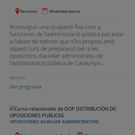
impresión de ficheros. Personalización del entorno
de trabajo
Barcelona
Modalidad abierta
Tema 5
. Hojas de cálculo: Excel. Principales
Aconseguir una ocupació fixa com a
funciones y utilidades. Libros, hojas y celdas.
funcionari de l’administració pública pot estar
Configuración. Introducción y edición de datos.
a l’abast de tothom que s’ho proposi amb
Fórmulas y funciones. Gráficos. Gestión de datos.
aquest curs de preparació per a les
Personalización del entorno de trabajo
oposicions d’auxiliar administratiu de
l’administració pública de Catalunya...
Tema 6
. Bases de datos: Access. Principales
funciones y utilidades. Tablas. Consultas.
Formularios. Informes. Relaciones. Importación.
MASTER D
Vinculación y exportación de datos
Ver programa
Tema 7
. Correo electrónico: Conceptos elementales y
funcionamiento. El entorno de trabajo. Enviar,
recibir, responder y reenviar mensajes. Creación de
mensajes. Reglas de mensaje. Libreta de direcciones
OPOSICIONES AUXILIAR ADMINISTRATIVO
Tema 8
. La Red Internet: Origen, evolución y estado