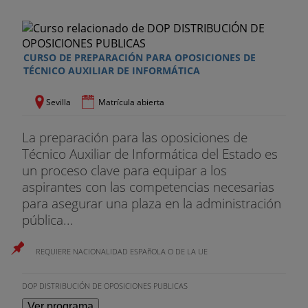
Consistirá en un ejercicio teórico-práctico a realizar
con los medios que se consideren apropiados, en
el que se valorará el conocimiento con nivel de
CURSO DE PREPARACIÓN PARA OPOSICIONES DE
usuario del entorno Windows XP, y de las
TÉCNICO AUXILIAR DE INFORMÁTICA
aplicaciones incluidas en el paquete Ofimatico
Microsoft Office XP, todo ello dentro del plazo
Sevilla
Matrícula abierta
máximo que el tribunal determine.
La preparación para las oposiciones de
Tercer Ejercicio
Técnico Auxiliar de Informática del Estado es
un proceso clave para equipar a los
Corrección ortográfica de un texto común para
aspirantes con las competencias necesarias
todas las personas y elegido al azar entre varios
para asegurar una plaza en la administración
propuestos por el Tribunal en el tiempo que éste
pública...
haya determinado previamente. Se realizará en el
equipo informático provisto del entorno Windows
REQUIERE NACIONALIDAD ESPAñOLA O DE LA UE
XP que se proporcione al efecto, y se valorarán la
rapidez en la realización, la limpieza, la
DOP DISTRIBUCIÓN DE OPOSICIONES PUBLICAS
presentación y la coincidencia con las correcciones
que fueren precisas, con el texto aportado.
Ver programa