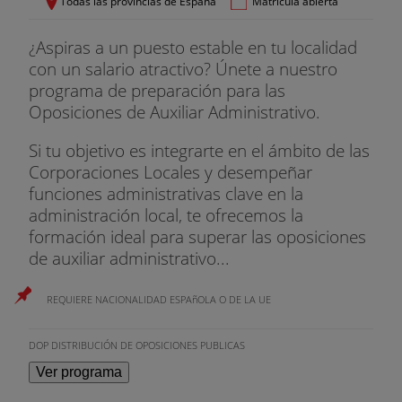
Todas las provincias de España
Matrícula abierta
actual. Conceptos elementales sobre protocolos y
servicios en Internet. Navegación, favoritos, historial,
¿Aspiras a un puesto estable en tu localidad
búsqueda. Los menús de Internet Explorer y sus
con un salario atractivo? Únete a nuestro
funciones
programa de preparación para las
Oposiciones de Auxiliar Administrativo.
Exámenes
Si tu objetivo es integrarte en el ámbito de las
El procedimiento de selección de los aspirantes
Corporaciones Locales y desempeñar
será el de oposición y estará formado por los
funciones administrativas clave en la
siguientes ejercicios:
administración local, te ofrecemos la
formación ideal para superar las oposiciones
Primer Ejercicio
de auxiliar administrativo...
Consistirá en contestar a un cuestionario de
preguntas con respuestas alternativas de las que
REQUIERE NACIONALIDAD ESPAñOLA O DE LA UE
sólo una de ellas será la correcta. Las preguntas
versarán sobre el contenido del programa.
DOP DISTRIBUCIÓN DE OPOSICIONES PUBLICAS
Ver programa
Segundo Ejercicio