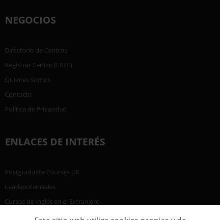
NEGOCIOS
Directorio de Centros
Registrar Centro (FREE)
Quienes Somos
Contacto
Política de Privacidad
ENLACES DE INTERÉS
Postgraduate Courses UK
Leadspotenciales
Cursos de Inglés en el Extranjero