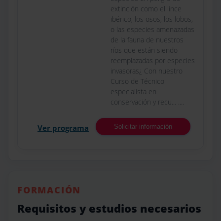
extinción como el lince
ibérico, los osos, los lobos,
o las especies amenazadas
de la fauna de nuestros
ríos que están siendo
reemplazadas por especies
invasoras¿ Con nuestro
Curso de Técnico
especialista en
conservación y recu... ....
Ver programa
Solicitar información
FORMACIÓN
Requisitos y estudios necesarios