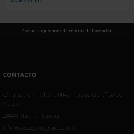
cuidado animal
Consulta opiniones de centros de formación
CONTACTO
C/ Faraday, 7 - Oficina 004D Parque Científico de
Madrid
28049 Madrid , España
info@cursosypostgrados.com