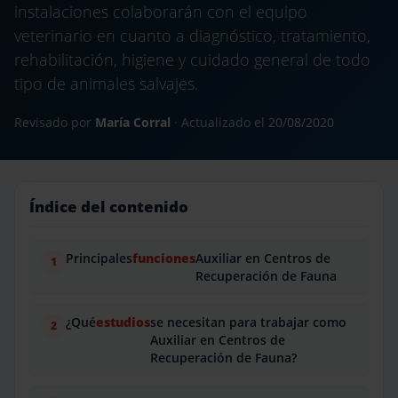
instalaciones colaborarán con el equipo
veterinario en cuanto a diagnóstico, tratamiento,
rehabilitación, higiene y cuidado general de todo
tipo de animales salvajes.
Revisado por
María Corral
· Actualizado el
20/08/2020
Índice del contenido
Principales
funciones
Auxiliar en Centros de
Recuperación de Fauna
¿Qué
estudios
se necesitan para trabajar como
Auxiliar en Centros de
Recuperación de Fauna?