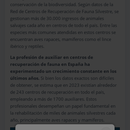
conservación de la biodiversidad. Según datos de la
Red de Centros de Recuperación de Fauna Silvestre, se
gestionan más de 30.000 ingresos de animales
salvajes cada año en centros de todo el país. Entre las
especies más comunes atendidas en estos centros se
encuentran aves rapaces, mamíferos como el lince
ibérico y reptiles.
La profesión de auxiliar en centros de
recuperación de fauna en España ha
experimentado un crecimiento constante en los
últimos años.
Si bien los datos exactos son difíciles
de obtener, se estima que en 2023 existían alrededor
de 243 centros de recuperación en todo el país,
empleando a más de 1700 auxiliares. Estos
profesionales desempeñan un papel fundamental en
la rehabilitación de miles de animales silvestres cada
año, principalmente aves rapaces y mamíferos.