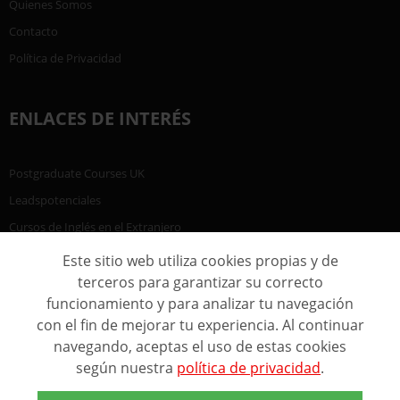
Quienes Somos
Contacto
Política de Privacidad
ENLACES DE INTERÉS
Postgraduate Courses UK
Leadspotenciales
Cursos de Inglés en el Extranjero
Este sitio web utiliza cookies propias y de
terceros para garantizar su correcto
funcionamiento y para analizar tu navegación
con el fin de mejorar tu experiencia. Al continuar
navegando, aceptas el uso de estas cookies
según nuestra
política de privacidad
.