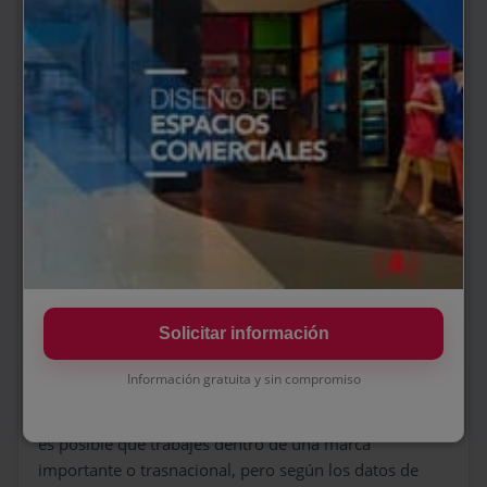
cambios en los comportamientos sociales; por
ejemplo, el empuje de los emprendedores y el
teletrabajo, cada vez más presente debido al escenario
post covid-19, han disparado la
demanda de
muebles comerciales
o de oficina destinados al
ámbito del hogar. Esto ha generado una cierta
tendencia al alza de la demanda de mobiliario
multiambiente, versátil o multifuncional, que sirva
para todo. Por si fuera poco, el ecommerce o ventas
online y el incremento en las exportaciones terminan
de dibujar un
panorama muy positivo
para la
profesional que se emplee como Diseñador o
Diseñadora de Mobiliario Comercial dentro de una
Solicitar información
fábrica o gran empresa del sector.
Información gratuita y sin compromiso
Si quieres dedicarte al diseño de muebles comerciales
es posible que trabajes dentro de una marca
importante o trasnacional, pero según los datos de