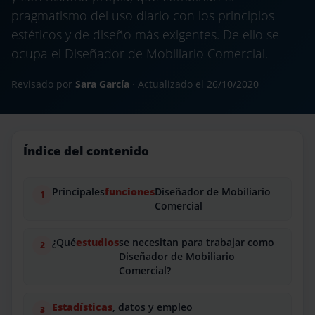
pragmatismo del uso diario con los principios
estéticos y de diseño más exigentes. De ello se
ocupa el Diseñador de Mobiliario Comercial.
Revisado por
Sara García
· Actualizado el
26/10/2020
Índice del contenido
Principales
funciones
Diseñador de Mobiliario
Comercial
¿Qué
estudios
se necesitan para trabajar como
Diseñador de Mobiliario
Comercial?
Estadísticas
, datos y empleo