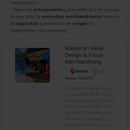
comunicación
- Supervisa
presupuestos
y proveedores y se asegura
de que tanto la
normativa medioambiental
como la
de
seguridad
y prevención de
riesgos
se
implementen correctamente
Máster en Retail
Design & Visual
Merchandising
Online
12
meses / 60 ECTS
El Máster en Retail Design
y Visual Merchandising te
abrirá las puertas al mundo
laboral, enseñándote todas
las bases necesarias para
crecer en tu trabajo, te
ayudará a proyectar una