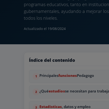
programas educativos, tanto en instituci
gubernamentales, ayudando a mejorar los
todos los niveles.
Actualizado el
19/08/2024
Índice del contenido
Principales
funciones
Pedagogo
¿Qué
estudios
se necesitan para traba
Estadísticas
, datos y empleo