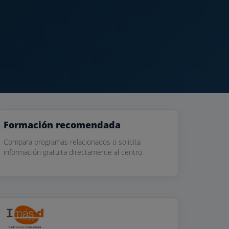
Formación recomendada
Compara programas relacionados o solicita
información gratuita directamente al centro.