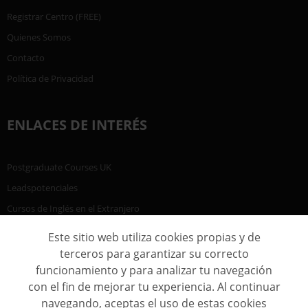
Registrar Centro (FREE)
Quienes Somos
Contacto
Política de Privacidad
ENLACES DE INTERÉS
Postgraduate Courses UK
Leadspotenciales
Cursos de Inglés en el Extranjero
Este sitio web utiliza cookies propias y de
terceros para garantizar su correcto
funcionamiento y para analizar tu navegación
con el fin de mejorar tu experiencia. Al continuar
navegando, aceptas el uso de estas cookies