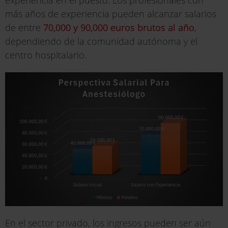
más años de experiencia pueden alcanzar salarios
de entre
70,000 y 90,000 euros brutos al año
,
dependiendo de la comunidad autónoma y el
centro hospitalario.
En el sector privado, los ingresos pueden ser aún