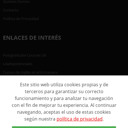
Quienes Somos
Contacto
Política de Privacidad
ENLACES DE INTERÉS
Postgraduate Courses UK
Leadspotenciales
Cursos de Inglés en el Extranjero
Este sitio web utiliza cookies propias y de
terceros para garantizar su correcto
funcionamiento y para analizar tu navegación
con el fin de mejorar tu experiencia. Al continuar
navegando, aceptas el uso de estas cookies
según nuestra
política de privacidad
.