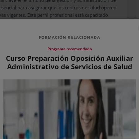
s esencial para asegurar que los centros de salud operen
s vigentes. Este perfil profesional está capacitado
de la planificación estratégica hasta el control de las
os procesos se realicen de acuerdo con los estándares
ntinua.
FORMACIÓN RELACIONADA
sión y coordinación de actividades, el Técnico Superior
Programa recomendado
temente los recursos materiales y financieros. Esto
Curso Preparación Oposición Auxiliar
ipos médicos, así como la gestión del presupuesto
Administrativo de Servicios de Salud
de analizar datos, elaborar informes detallados y
 La implementación de nuevas tecnologías y la
clave en su trabajo, contribuyendo a la evolución y
s:
 y administrativo dentro del centro de salud,