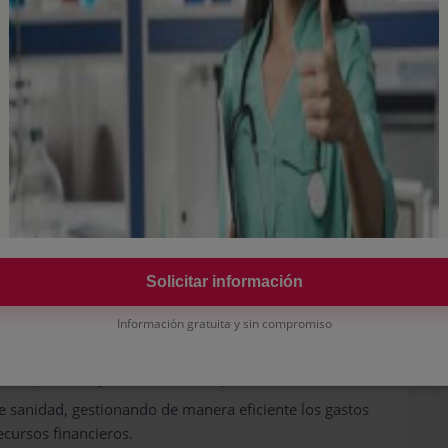
mpla con sus responsabilidades y tareas asignadas.
ajo, asegurando una cobertura adecuada en todos los
ias en la atención.
rol de calidad
cticas dentro del centro se ajusten a la normativa
acional.
nternos para garantizar que se mantengan altos
dos a los pacientes.
Solicitar información
 y financieros
Información gratuita y sin compromiso
 actualización de equipos médicos y materiales
én disponibles y en buen estado para su uso.
e sanidad, gestionando de manera eficiente los gastos
ecursos financieros.