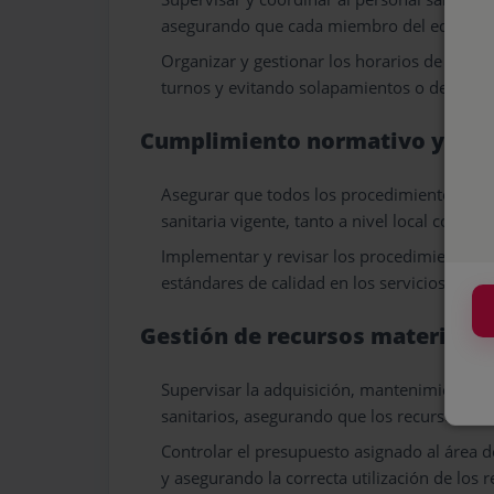
asegurando que cada miembro del equipo cu
Organizar y gestionar los horarios de trab
turnos y evitando solapamientos o deficienc
Cumplimiento normativo y cont
Asegurar que todos los procedimientos y prá
sanitaria vigente, tanto a nivel local como n
Implementar y revisar los procedimientos i
estándares de calidad en los servicios ofreci
Gestión de recursos materiales
Supervisar la adquisición, mantenimiento y
sanitarios, asegurando que los recursos est
Controlar el presupuesto asignado al área d
y asegurando la correcta utilización de los r