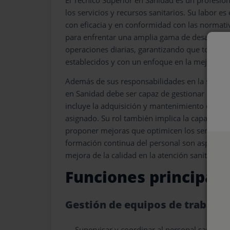
los servicios y recursos sanitarios. Su labor e
con eficacia y en conformidad con las normativa
para enfrentar una amplia gama de desafíos, des
operaciones diarias, garantizando que todos l
establecidos y con un enfoque en la mejora co
Además de sus responsabilidades en la supervi
en Sanidad debe ser capaz de gestionar eficien
incluye la adquisición y mantenimiento de equ
asignado. Su rol también implica la capacidad 
proponer mejoras que optimicen los servicios.
formación continua del personal son aspectos 
mejora de la calidad en la atención sanitaria.
Funciones principale
Gestión de equipos de trabajo
Supervisar y coordinar al personal sanitario