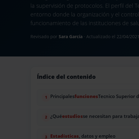
la supervisión de protocolos. El perfil del
entorno donde la organización y el contr
funcionamiento de las instituciones de sal
Revisado por
Sara García
· Actualizado el
22/04/202
Índice del contenido
Principales
funciones
Tecnico Superior 
¿Qué
estudios
se necesitan para trabaj
Estadísticas
, datos y empleo