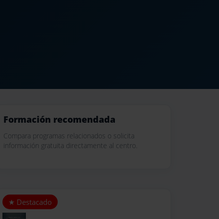
Formación recomendada
Compara programas relacionados o solicita
información gratuita directamente al centro.