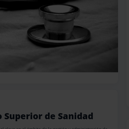
o Superior de Sanidad
al clave en el ámbito de la gestión y administración de