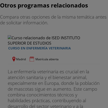
Aprende sobre la alimentación y las fases
Otros programas relacionados
fisiológicas de estas especies, aprendiendo a elegir
los mejores productos alimentarios para cada
Compara otras opciones de la misma temática antes
raza.
de solicitar información.
Módulo 12. Dermatología
Conoce en profundidad la estructura de la piel en
perros y gatos, las patologías más comunes y la
CURSO EN ENFERMERÍA VETERINARIA
clasificación de enfermedades dermatológicas.
Madrid
Matrícula abierta
Te formas, trabajas
La enfermería veterinaria es crucial en la
En CEAC, tu empleabilidad es nuestra oportunidad.
atención sanitaria y el bienestar animal,
Somos Agencia de Colocación Autorizada por el
especialmente en Europa, donde la población
Sistema Nacional de Empleo. ¿Por qué?
de mascotas sigue en aumento. Este campo
combina conocimientos técnicos y
Nuestras prácticas te conectan con el mundo
habilidades prácticas, contribuyendo al
profesional.
desarrollo del sector veterinario y a la