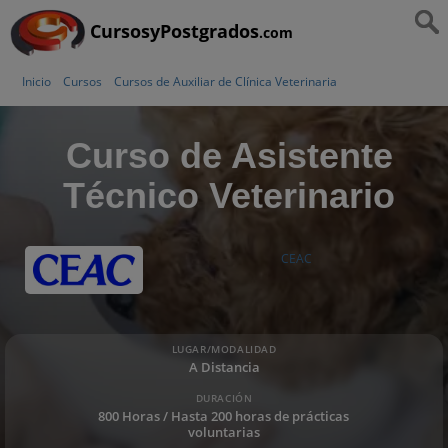
CursosyPostgrados
.com
Inicio
Cursos
Cursos de Auxiliar de Clínica Veterinaria
Curso de Asistente
Técnico Veterinario
CEAC
LUGAR/MODALIDAD
A Distancia
DURACIÓN
800 Horas / Hasta 200 horas de prácticas
voluntarias