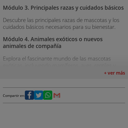
Módulo 3. Principales razas y cuidados básicos
Descubre las principales razas de mascotas y los
cuidados básicos necesarios para su bienestar.
Módulo 4. Animales exóticos o nuevos
animales de compañía
Explora el fascinante mundo de las mascotas
exóticas, incluyendo mamíferos, aves, reptiles y
anfibios. Aprenderás sobre sus necesidades
+ ver más
específicas, cuidados y manejo adecuado.
Módulo 5. Anatomía, patologías Y
Compartir en:
tratamientos (1)
Estudia el aparato locomotor, sistema
cardiovascular, sangre, sistema linfático e
inmunitario y aparato respiratorio.