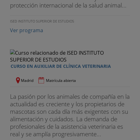
protección internacional de la salud animal...
Tendrás acceso a nuestra bolsa de empleo
Randstad.
ISED INSTITUTO SUPERIOR DE ESTUDIOS
Te facilitaremos vía mail las ofertas de empleo que
Ver programa
nos llegan de nuestra red de empresas
colaboradoras.
CURSO EN AUXILIAR DE CLÍNICA VETERINARIA
Madrid
Matrícula abierta
La pasión por los animales de compañía en la
actualidad es creciente y los propietarios de
mascotas son cada día más exigentes con su
alimentación y cuidados. La demanda de
profesionales de la asistencia veterinaria es
real y se amplía progresivamente...