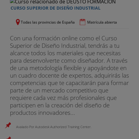
La pintura.
CURSO SUPERIOR DE DISEÑO INDUSTRIAL
TEMA 18.
Fondos de escaparates
: Abiertos. Semi-
abiertos. Cerrados. Sus características, ventajas y
Todas las provincias de España
Matrícula abierta
desventajas.
Con una formación online como el Curso
TEMA 19. Tapicerías y cortinajes: Los
estilos de
Superior de Diseño Industrial, tendrás a tu
decoración
más comunes.
alcance todos los materiales que necesitas
para desenvolverte como diseñador. A través
TEMA 20. Los maniquíes: Generalidades sobre su
de una metodología flexible y apoyándote en
uso. Maniquíes articulados. Maniquíes fantasía.
un cuadro docente de expertos, adquirirás las
Maniquíes especiales para prendas deportivas o
competencias que te capacitarán para formar
gimnasia.
parte de un mercado competitivo que
requiere cada vez más profesionales que
TEMA 21. Siluetas y
maniquíes vestidos
sin cortar
participen en la creación del diseño de
las telas: Como cubrir el busto. Modelos de faldas.
productos innovadores...
Modelos de noche.
TEMA 22.Principios elementales del
arte de
Avalado Por Autodesk Authorized Training Center.
Realizar escaparates
mercantiles.