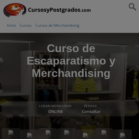
CursosyPostgrados
.com
Inicio
Cursos
Cursos de Merchandising
Curso de
Escaparatismo y
Merchandising
LUGAR/MODALIDAD
FECHAS
ONLINE
Consultar