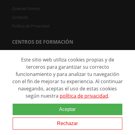
Quienes Somos
Contacto
Política de Privacidad
CENTROS DE FORMACIÓN
Directorio de Centros
Este sitio web utiliza cookies propias y de
Registrar Centro (FREE)
terceros para garantizar su correcto
funcionamiento y para analizar tu navegación
C/ Faraday, 7 - Oficina 004D Parque Científico de Madrid -
28049 Madrid, España
con el fin de mejorar tu experiencia. Al continuar
navegando, aceptas el uso de estas cookies
según nuestra
política de privacidad
.
@ 2026 Marca comercial de
Aceptar
Grupo Eurohispana. Todos los
derechos reservados.
Rechazar