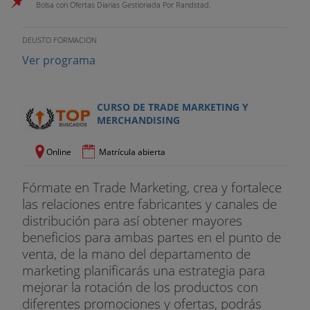
Bolsa con Ofertas Diarias Gestionada Por Randstad.
TEMA 23. Luminotecnia aplicada:
Luz
Fluorescente
. Luz incandescente. El color en la
DEUSTO FORMACION
iluminación. Luz concentrada. Luz difusa. La
Ver programa
iluminación de un escaparate.
TEMA 24. Soportes: Diversos modelos e ideas para
CURSO DE TRADE MARKETING Y
la
realización de soportes y expositores
.
MERCHANDISING
TEMA 25. Nociones elementales de carpintería: Las
Online
Matrícula abierta
herramientas. Cómo cajear un listón. Cómo
forrar
un bastidor
. Cómo seguetear. Realización de
Fórmate en Trade Marketing, crea y fortalece
soportes
las relaciones entre fabricantes y canales de
distribución para así obtener mayores
TEMA 26. Los carteles o rótulos: Su función. El
beneficios para ambas partes en el punto de
mensaje. La marca. Los precios.
Rotulación
venta, de la mano del departamento de
plana
, en relieve y corpórea. Materiales para su
marketing planificarás una estrategia para
realización. Letras planas: adhesivas, transferibles,
mejorar la rotación de los productos con
corpóreas. Letras en relieve: corcho, plástico,
diferentes promociones y ofertas, podrás