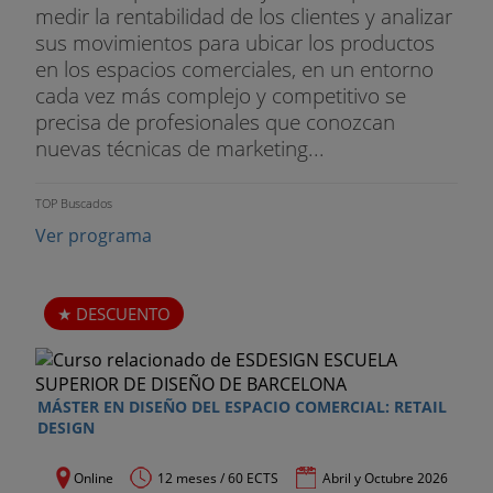
madera, metal. Letras corpóreas: corcho,
medir la rentabilidad de los clientes y analizar
poliestireno expandido, madera. Rotulación a
sus movimientos para ubicar los productos
mano.
en los espacios comerciales, en un entorno
cada vez más complejo y competitivo se
TEMA 27. Los tejidos: Su empleo como elemento
precisa de profesionales que conozcan
decorativo. Plisadas para cubrir fondos.
nuevas técnicas de marketing...
Presentación de los tejidos. Las diferentes
presentaciones según calidad. Plegado y
valoración de las telas según caída.
TOP Buscados
Ver programa
MODULO 3. MONTAJE DE ESCAPARATES
TEMA 28. La mercadería: El
artículo expuesto
.
DESCUENTO
Sus características. De forma física no variable.
Que no mantiene una forma exacta y susceptible
de variación.
MÁSTER EN DISEÑO DEL ESPACIO COMERCIAL: RETAIL
TEMA 29. Análisis de escaparates: Tejidos.
DESIGN
Confección para caballero.
Presentación de
trajes
confeccionados. Prendas deportivas.
Online
12 meses / 60 ECTS
Abril y Octubre 2026