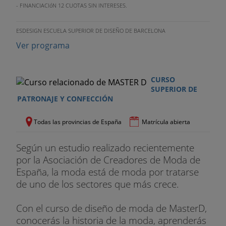
- FINANCIACIóN 12 CUOTAS SIN INTERESES.
Ventas especiales.
ANEXO:
ESDESIGN ESCUELA SUPERIOR DE DISEÑO DE BARCELONA
Ver programa
Curso de Prevención de Riesgos Laborales.
BOLSA DE EMPLEO
CURSO
SUPERIOR DE
Al acabar tu formación, podrás solicitar este
PATRONAJE Y CONFECCIÓN
servicio de forma gratuita al Departamento de
Bolsa de Empleo de la escuela.
Todas las provincias de España
Matrícula abierta
Según un estudio realizado recientemente
por la Asociación de Creadores de Moda de
España, la moda está de moda por tratarse
de uno de los sectores que más crece.
Con el curso de diseño de moda de MasterD,
conocerás la historia de la moda, aprenderás