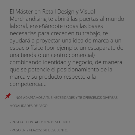
Confección de señora. Ropa para niños.
El Máster en Retail Design y Visual
TEMA 30. Ejemplos y
análisis de escaparates
:
Merchandising te abrirá las puertas al mundo
Complementos, lencería, calzados, paraguas,
laboral, enseñándote todas las bases
impermeables, ropa de cama y mesa, corbatas
necesarias para crecer en tu trabajo, te
pañuelos.
ayudará a proyectar una idea de marca a un
espacio físico (por ejemplo, un escaparate de
TEMA 31. Artículos rígidos: Ferretería y
menaje del
una tienda o un centro comercial)
hogar
, muebles, otros varios.
combinando identidad y negocio, de manera
que se potencie el posicionamiento de la
TEMA 32. Escaparates de marca:
Los displays
.
marca y su producto respecto a la
competencia...
TEMA 33. Ventas especiales:
Rebajas,
liquidaciones
y montaje.
NOS ADAPTAMOS A TUS NECESIDADES Y TE OFRECEMOS DIVERSAS
TEMA 34.
Stands y ferias
de muestra: Instalación
MODALIDADES DE PAGO:
y montaje.
- PAGO AL CONTADO: 10% DESCUENTO.
TEMA 35. El calendario:
Temporada
,
- PAGO EN 2 PLAZOS: 5% DESCUENTO.
institucionales, conmemorativos, acontecimientos.