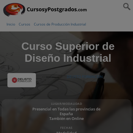
CursosyPostgrados
.com
Inicio
Cursos
Cursos de Producción Industrial
Curso Superior de
Diseño Industrial
DEUSTO FORMACION
LUGAR/MODALIDAD
Presencial en Todas las provincias de
España
También en Online
FECHAS
Modalidad