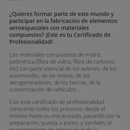
2. Diseño de un triturador de perejil
¿Quieres formar parte de este mundo y
¿Merece la pena formarse en Diseño
participar en la fabricación de elementos
Industrial?
aeroespaciales con materiales
El diseño industrial es un campo relevante para
compuestos? ¡Este es tu Certificado de
casi cualquier sector y, por este mismo motivo, es
Profesionalidad!
una salida profesional con elevada demanda en el
Los materiales compuestos de matriz
mercado. Estos perfiles gozan además de un buen
polimérica (fibra de vidrio, fibra de carbono,
salario: en los primeros cuatro años de experiencia
etc) son parte esencial de los aviones, de los
ganan entre 22.000 y 30.000 euros anuales.
automóviles, de las motos, de los
Fórmate y participa en el proceso de concepción
aerogeneradores, de los barcos, de la
de productos en todo tipo de empresas. Adéntrate
customización de vehículos…
en un sector cuyo futuro va a estar marcado por
Con este certificado de profesionalidad
las nuevas tecnologías, la economía circular y por
conocerás todos los procesos, desde el
una era en la que se hará más énfasis en
moldeo hasta su mecanizado, pasando por la
cuestiones como la apariencia de los productos.
preparación, puesta a punto, y también, el
mantenimiento de primer nivel de la