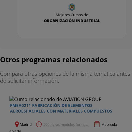
transformación de los materiales
Mejores Cursos de
1. Materiales de origen natural: madera y fibras
ORGANIZACIÓN INDUSTRIAL
vegetales
2. Materiales metálicos
3. Polímeros
Otros programas relacionados
4. Materiales cerámicos
Compara otras opciones de la misma temática antes
5. Materiales compuestos
de solicitar información.
6. Prototipado rápido
Módulo 7. Proyectos especializados
FMEA0211 FABRICACIÓN DE ELEMENTOS
AEROESPACIALES CON MATERIALES COMPUESTOS
1. Diseño de un flexo regulable con Autodesk
Inventor
Madrid
500 horas módulos format...
Matrícula
abierta