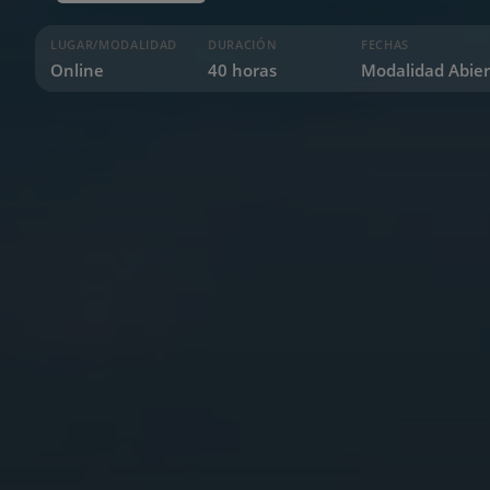
LUGAR/MODALIDAD
DURACIÓN
FECHAS
Online
40 horas
Modalidad Abier