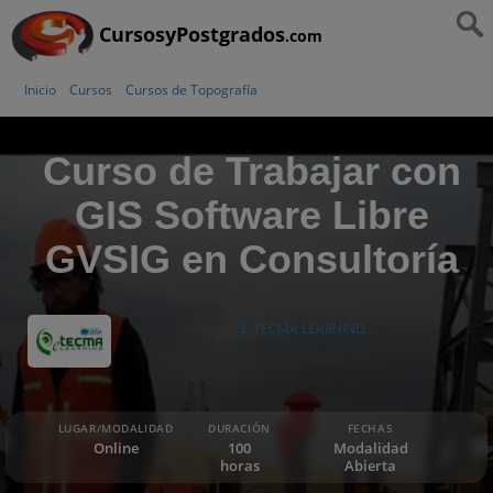
CursosyPostgrados
.com
Inicio
Cursos
Cursos de Topografía
Curso de Trabajar con
GIS Software Libre
GVSIG en Consultoría
E-TECMA LEARNING
LUGAR/MODALIDAD
DURACIÓN
FECHAS
Online
100
Modalidad
horas
Abierta