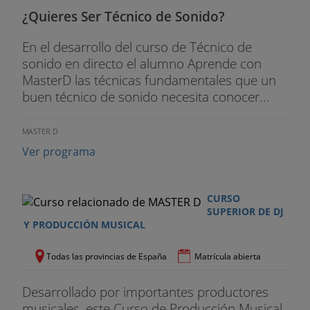
- El piano y teclados - La altura de las notas.
¿Quieres Ser Técnico de Sonido?
- Las escalas - Escala cromática y diatónica.
En el desarrollo del curso de Técnico de
- Los acordes y arpegios.
sonido en directo el alumno Aprende con
MasterD las técnicas fundamentales que un
- Los acordes mayores. Creación de melodías.
buen técnico de sonido necesita conocer...
- Los acordes menores.
MASTER D
- Tipos de comienzo. Los signos de repetición.
Ver programa
- Armonía.
CURSO
- El quinto grado.
SUPERIOR DE DJ
Y PRODUCCIÓN MUSICAL
- La subdominante - Función de los acordes.
Todas las provincias de España
Matrícula abierta
- Inversión de acordes - La ligadura de unión y la
síncopa.
Desarrollado por importantes productores
musicales, este Curso de Producción Musical