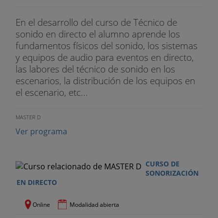
- Exportación multitrack
En el desarrollo del curso de Técnico de
sonido en directo el alumno aprende los
Módulo 2: Lenguaje musical
fundamentos físicos del sonido, los sistemas
y equipos de audio para eventos en directo,
- ¿Qué es la música? El pulso. El tempo. Las
las labores del técnico de sonido en los
figuras.
escenarios, la distribución de los equipos en
- El pentagrama y los programas de notación.
el escenario, etc...
- Conceptos de la informática musical.
MASTER D
Ver programa
- La percusión.
- El bajo.
CURSO DE
SONORIZACIÓN
- El compás. Los compases simples.
EN DIRECTO
- El loop.
Online
Modalidad abierta