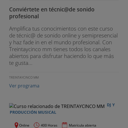
- VST Expression
Conviértete en técnic@de sonido
profesional
- Cuantización
Amplifica tus conocimientos con este curso
- Procesado MIDI
de técnic@ de sonido online y semipresencial
- Funciones avanzadas de edición MIDI
y haz fade in en el mundo profesional. Con
Treintaycinco mm tienes todos los canales
- Modos de grabación
abiertos para disfrutar haciendo lo que más
te gusta...
- Auto Cuantización
TREINTAYCINCO MM
- Grabar controladores CC
Ver programa
- Grabación en carriles (multi-take)
- VST Instruments
DJ Y
PRODUCCIÓN MUSICAL
- El Mezclador. Configuración
Online
400 Horas
Matrícula abierta