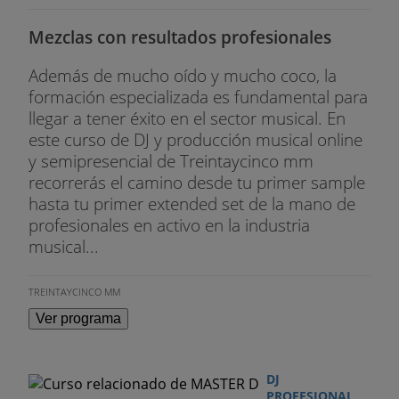
- Routing
Mezclas con resultados profesionales
- Secciones del mezclador. Presets de pista
Además de mucho oído y mucho coco, la
- Canales de grupo
formación especializada es fundamental para
- Canales VCA
llegar a tener éxito en el sector musical. En
este curso de DJ y producción musical online
- Configuración de medidores y panorámica
y semipresencial de Treintaycinco mm
recorrerás el camino desde tu primer sample
- Efectos de inserción: Procesadores de dinámica.
hasta tu primer extended set de la mano de
Procesadores de efecto
profesionales en activo en la industria
musical...
- Ecualización
- Efectos Pre/Post Fader
TREINTAYCINCO MM
Ver programa
- Efectos de envío: Canal FX. Reverberación. Delay.
- Envios Pre/Post fader
DJ
PROFESIONAL