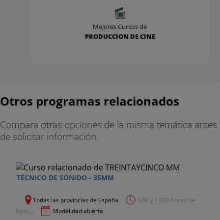
- Procesado de audio (Plug-ins)
Mejores Cursos de
- Render in-place
PRODUCCION DE CINE
- Modos de grabación
- Configuración audio inputs
Otros programas relacionados
- Canal de entrada
- Punch-in, punch-out
Compara otras opciones de la misma temática antes
de solicitar información.
- Grabación en carriles (multi-take)
- editor de teclas
TÉCNICO DE SONIDO - 35MM
- editor de percusión
Todas las provincias de España
600 y 1.000 horas de
- controladores MIDI (MIDI cc)
form...
Modalidad abierta