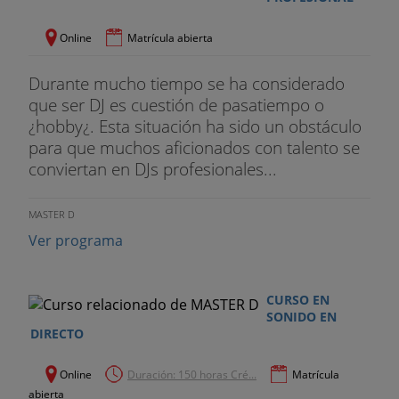
- Automatización
Online
Matrícula abierta
- Pistas de automatización
Durante mucho tiempo se ha considerado
- Parámetros de automatización
que ser DJ es cuestión de pasatiempo o
- Modos de automatización
¿hobby¿. Esta situación ha sido un obstáculo
para que muchos aficionados con talento se
- Automatización de plug-ins
conviertan en DJs profesionales...
- Ajustes de la automatización
MASTER D
- Controles rápidos
Ver programa
- Exportar audio y MIDI
CURSO EN
- Configuración de la exportación
SONIDO EN
DIRECTO
- Parámetros de audio/MIDI
Online
Duración: 150 horas Cré...
Matrícula
- Exportar MIDI a audio
abierta