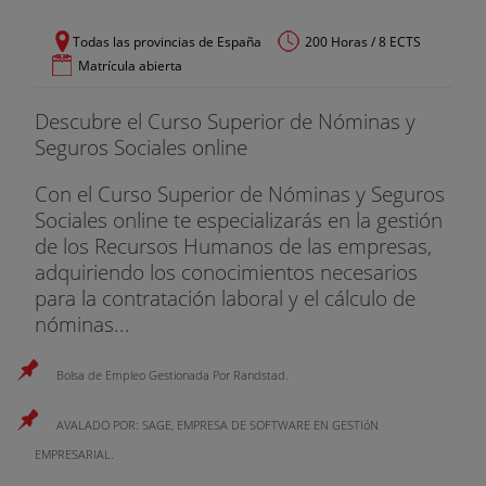
Sujetos del contrato de trabajo: el trabajador y el
Todas las provincias de España
200 Horas / 8 ECTS
empresario. Derechos y obligaciones
Matrícula abierta
Las modificaciones sustanciales del contrato de
trabajo
Suspensión del contrato de trabajo
Descubre el Curso Superior de Nóminas y
La extinción del contrato de trabajo
Seguros Sociales online
Con el Curso Superior de Nóminas y Seguros
Sociales online te especializarás en la gestión
de los Recursos Humanos de las empresas,
adquiriendo los conocimientos necesarios
para la contratación laboral y el cálculo de
nóminas...
Bolsa de Empleo Gestionada Por Randstad.
AVALADO POR: SAGE, EMPRESA DE SOFTWARE EN GESTIóN
EMPRESARIAL.