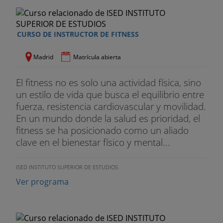
centro escolar y en escuelas deportivas, participa
en la organización de grandes eventos deportivos
y ejerce de asesor personal de entrenamientos
CURSO DE INSTRUCTOR DE FITNESS
para maratones y medias maratones.
Madrid
Matrícula abierta
El fitness no es solo una actividad física, sino
un estilo de vida que busca el equilibrio entre
fuerza, resistencia cardiovascular y movilidad.
En un mundo donde la salud es prioridad, el
fitness se ha posicionado como un aliado
clave en el bienestar físico y mental...
ISED INSTITUTO SUPERIOR DE ESTUDIOS
Ver programa