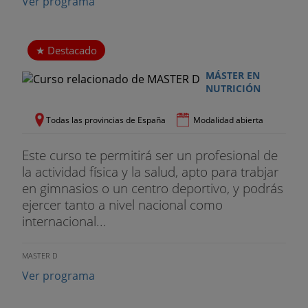
Gestión de Instalaciones Deportivas y Dirección de
Ver programa
Programas Fitness-Wellnes.
- Guillermo Dieste Tirado
Destacado
Licenciado en Ciencias de la Actividad Física y del
MÁSTER EN
NUTRICIÓN
Deporte
Master Profesional de Alto Rendimiento Deportivo
Todas las provincias de España
Modalidad abierta
en Deportes de Equipo, Diplomado en Magisterio,
Este curso te permitirá ser un profesional de
especialidad Educación Física, Entrenador Superior
la actividad física y la salud, apto para trabjar
de Musculación y Fitness e Instructor de Ciclo
en gimnasios o un centro deportivo, y podrás
Indoor.
ejercer tanto a nivel nacional como
- Francisco Espinosa Morales
internacional...
Diplomado en Magisterio, especialidad Educación
MASTER D
Física
Ver programa
Responsable de la planificación deportiva en su