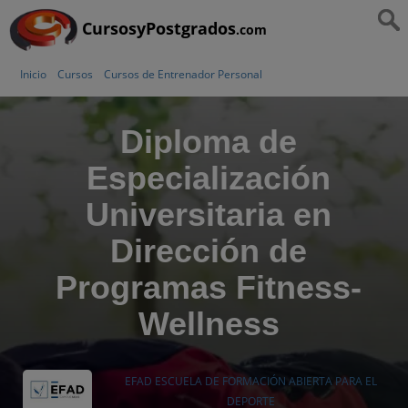
CursosyPostgrados
.com
Inicio
Cursos
Cursos de Entrenador Personal
Diploma de
Especialización
Universitaria en
Dirección de
Programas Fitness-
Wellness
EFAD ESCUELA DE FORMACIÓN ABIERTA PARA EL
DEPORTE