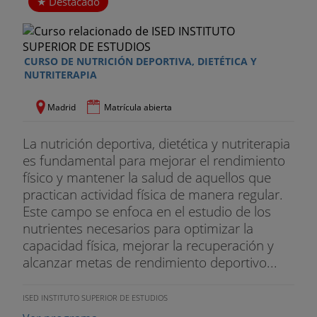
6. Planificación, programación y evaluación del
Destacado
programa
- La planificación
CURSO DE NUTRICIÓN DEPORTIVA, DIETÉTICA Y
NUTRITERAPIA
- La evaluación
Madrid
Matrícula abierta
- La sesión
- Creación de hábitos saludables como contenido
La nutrición deportiva, dietética y nutriterapia
del programa fitness-wellnes
es fundamental para mejorar el rendimiento
físico y mantener la salud de aquellos que
Profesores del curso
practican actividad física de manera regular.
Este campo se enfoca en el estudio de los
- Víctor Vicente
nutrientes necesarios para optimizar la
capacidad física, mejorar la recuperación y
Licenciado en Ciencias de la Actividad Física y del
alcanzar metas de rendimiento deportivo...
Deporte, MBA en Dirección de Empresas y Doctor
en Comunicación. Es el coordinador docente de
EFAD y profesor de los Máster en Dirección y
ISED INSTITUTO SUPERIOR DE ESTUDIOS