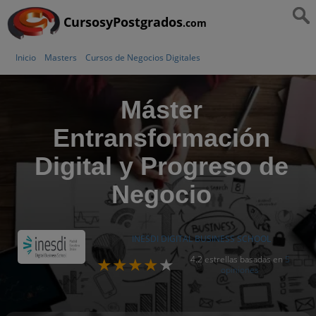
CursosyPostgrados
.com
Inicio
Masters
Cursos de Negocios Digitales
Máster
Entransformación
Digital y Progreso de
Negocio
INESDI DIGITAL BUSINESS SCHOOL
4.2 estrellas basadas en
5
opiniones