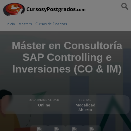
CursosyPostgrados
.com
Inicio
Masters
Cursos de Finanzas
Máster en Consultoría
SAP Controlling e
Inversiones (CO & IM)
LUGAR/MODALIDAD
FECHAS
Online
Modalidad
Abierta