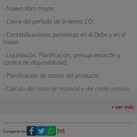
- Nuevo libro mayor.
- Cierre del período de órdenes CO.
- Contabilizaciones periódicas en él Debe y en el
Haber.
- Liquidación. Planificación, presupuestación y
control de disponibilidad.
- Planificación de costes del producto.
- Cálculo del coste de material y del coste unitario.
- Ejecución del cálculo de coste.
+ ver más
- Contabilidad de objetos de coste.
- Fabricación contra pedido de cliente.
Compartir en: