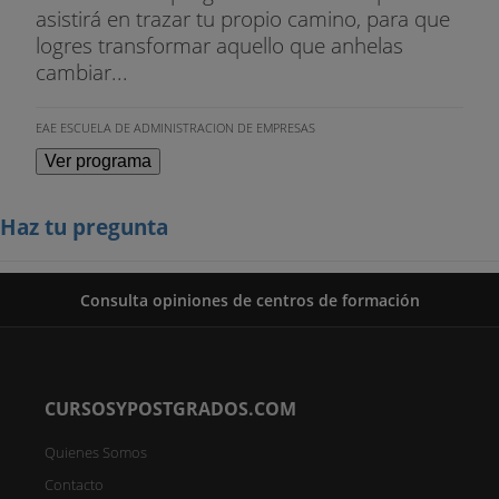
asistirá en trazar tu propio camino, para que
logres transformar aquello que anhelas
cambiar...
EAE ESCUELA DE ADMINISTRACION DE EMPRESAS
Ver programa
Haz tu pregunta
Consulta opiniones de centros de formación
CURSOSYPOSTGRADOS.COM
Quienes Somos
Contacto