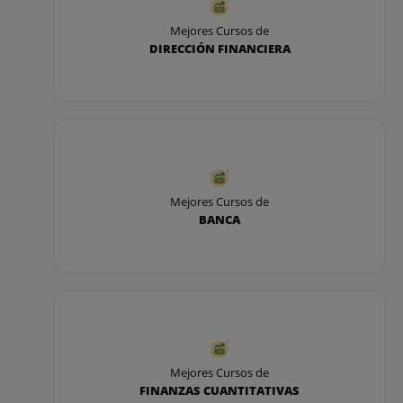
- Proceso de planificación de cuentas de
resultados.
Mejores Cursos de
DIRECCIÓN FINANCIERA
- Report Painter / Report Writer.
- Análisis financiero. Herramientas de rendimiento.
- Programa de inversiones.
- Planificación y presupuestación del programa de
inversiones.
Mejores Cursos de
BANCA
- Solicitudes de medida.
- Planificación de costes e ingresos para solicitudes
de medida.
- Mediciones de inversión.
Mejores Cursos de
- Sistema de información IM.
FINANZAS CUANTITATIVAS