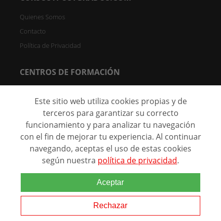
Quienes Somos
Contacto
Política de Privacidad
CENTROS DE FORMACIÓN
Directorio de Centros
Este sitio web utiliza cookies propias y de
Registrar Centro (FREE)
terceros para garantizar su correcto
funcionamiento y para analizar tu navegación
C/ Faraday, 7 - Oficina 004D Parque Científico de Madrid -
28049 Madrid, España
con el fin de mejorar tu experiencia. Al continuar
navegando, aceptas el uso de estas cookies
según nuestra
política de privacidad
.
@ 2026 Marca comercial de
Aceptar
Grupo Eurohispana. Todos los
derechos reservados.
Rechazar