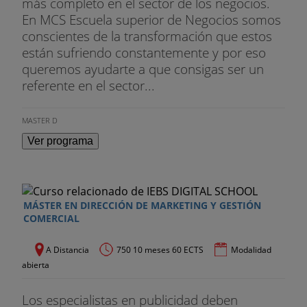
más completo en el sector de los negocios.
tráfico de sitios web y redes sociales
En MCS Escuela superior de Negocios somos
conscientes de la transformación que estos
Herramientas y diagnósticos asociados con la
están sufriendo constantemente y por eso
analítica web
queremos ayudarte a que consigas ser un
referente en el sector...
Estrategias de análisis web y su implementación
Estrategias y herramientas de social media
MASTER D
intelligence
Ver programa
Simulación de marketing
Proyecto de investigación de mercados
MÁSTER EN DIRECCIÓN DE MARKETING Y GESTIÓN
COMERCIAL
Otras actividades
A Distancia
750 10 meses 60 ECTS
Modalidad
Encuentros con directivos
abierta
Webinars con proveedores de herramientas
Los especialistas en publicidad deben