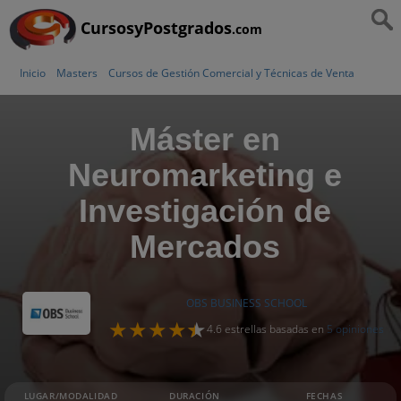
CursosyPostgrados
.com
Inicio
Masters
Cursos de Gestión Comercial y Técnicas de Venta
Máster en
Neuromarketing e
Investigación de
Mercados
OBS BUSINESS SCHOOL
4.6 estrellas basadas en
5 opiniones
LUGAR/MODALIDAD
DURACIÓN
FECHAS