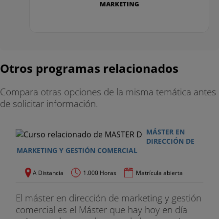
MARKETING
Formación y cambio de actitudes
Personalidad y cultura
Grupos de referencia
Otros programas relacionados
Database Marketing y Customer Relationhip
Management
Compara otras opciones de la misma temática antes
de solicitar información.
Base de datos de clientes
Ciclo de vida del cliente
MÁSTER EN
DIRECCIÓN DE
MARKETING Y GESTIÓN COMERCIAL
Análisis predictivo
A Distancia
1.000 Horas
Matrícula abierta
Aplicaciones estratégicas de CRM
Web Analytics y Social Media Intelligence
El máster en dirección de marketing y gestión
comercial es el Máster que hay hoy en día
Técnicas de recolección, análisis y reporting de