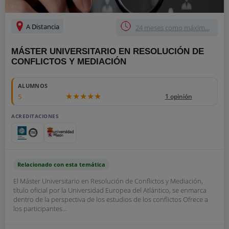
A Distancia
24 meses como máxim...
MÁSTER UNIVERSITARIO EN RESOLUCIÓN DE
CONFLICTOS Y MEDIACIÓN
ALUMNOS
5
1 opinión
ACREDITACIONES
Relacionado con esta temática
El Máster Universitario en Resolución de Conflictos y Mediación,
título oficial por la Universidad Europea del Atlántico, se enmarca
dentro de la perspectiva de los estudios de los conflictos Ofrece a
los participantes...