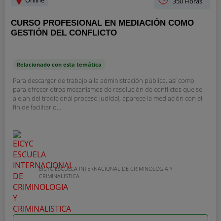
Online
350 Horas
CURSO PROFESIONAL EN MEDIACIÓN COMO
GESTIÓN DEL CONFLICTO
Relacionado con esta temática
Para descargar de trabajo a la administración pública, así como
para ofrecer otros mecanismos de resolución de conflictos que se
alejan del tradicional proceso judicial, aparece la mediación con el
fin de facilitar o...
EICYC ESCUELA INTERNACIONAL DE CRIMINOLOGIA Y
CRIMINALISTICA