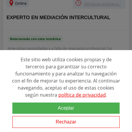
Online
250 horas lectivas q...
EXPERTO EN MEDIACIÓN INTERCULTURAL
Relacionado con esta temática
Ante estas necesidades y a falta de respuesta profesional, ha
surgido la figura del mediador como respuesta a las necesidades de
mediación. Objetivos El alumno será capaz de prevenir y resolver
Este sitio web utiliza cookies propias y de
determinados conflictos que...
terceros para garantizar su correcto
funcionamiento y para analizar tu navegación
con el fin de mejorar tu experiencia. Al continuar
SOLICITAR INFORMACIÓN
navegando, aceptas el uso de estas cookies
según nuestra
política de privacidad
.
Aceptar
Rechazar