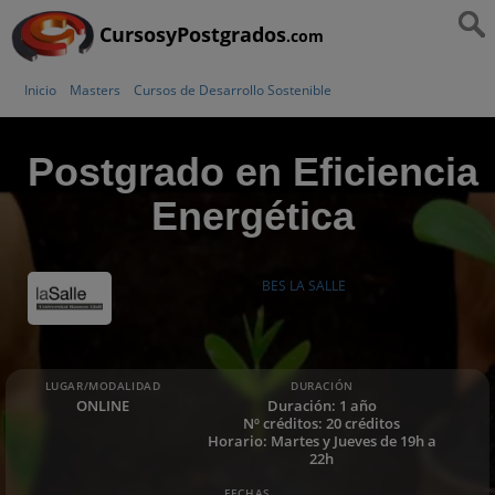
CursosyPostgrados
.com
Inicio
Masters
Cursos de Desarrollo Sostenible
Postgrado en Eficiencia
Energética
BES LA SALLE
LUGAR/MODALIDAD
DURACIÓN
ONLINE
Duración: 1 año
Nº créditos: 20 créditos
Horario: Martes y Jueves de 19h a
22h
FECHAS