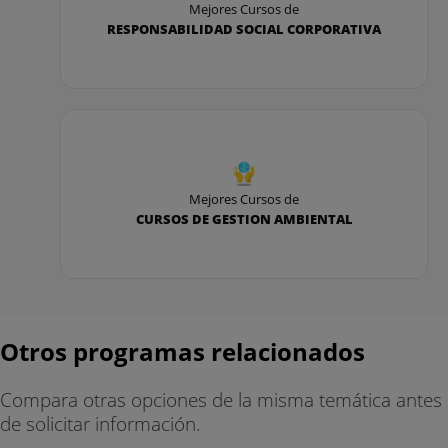
d. Ejemplos de productos / sistemas de frio/calor
Mejores Cursos de
RESPONSABILIDAD SOCIAL CORPORATIVA
dentro del edificio
e. PROYECTO II. Sistemas de ventilación y de
distribución frío / calor
f. Producción eficiente de frío / calor. Sistemas
Mejores Cursos de
convencionales
CURSOS DE GESTION AMBIENTAL
g. Producción eficiente de frío / calor. Sistemas
alternativos
h. Control de climatización
Otros programas relacionados
Desarrollo y evaluación de una instalación
Compara otras opciones de la misma temática antes
de solicitar información.
eficiente de climatización