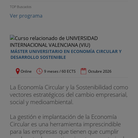
a. Procedimiento de certificación energética
TOP Buscados
Ver programa
b. CALENER VPMT
c. CALENER GT. Definiciones
d. CALENER GT. Análisis
MÁSTER UNIVERSITARIO EN ECONOMÍA CIRCULAR Y
DESARROLLO SOSTENIBLE
e. CALENER GT. Caso práctico
f. Otras certificaciones (LEED, BREEM)
Online
9 meses / 60 ECTS
Octubre 2026
La Economía Circular y la Sostenibilidad como
vectores estratégicos del cambio empresarial,
social y medioambiental.
La gestión e implantación de la Economía
Circular es una herramienta imprescindible
para las empresas que tienen que cumplir