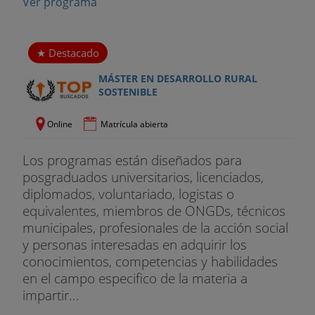
Ver programa
b. AE2. Generalidades II. Metodología de toma de
Destacado
datos, equipos de medida
MÁSTER EN DESARROLLO RURAL
c. AE3. Diagnosis auditoría energética. Edificio
SOSTENIBLE
terciario. Análisis de mejora
Online
Matrícula abierta
d. AE4. Diagnosis auditoría energética. Sector
Los programas están diseñados para
Primario. Análisis de mejora
posgraduados universitarios, licenciados,
diplomados, voluntariado, logistas o
e. AE5. Diagnosis auditoría energética. Alumbrado.
equivalentes, miembros de ONGDs, técnicos
municipales, profesionales de la acción social
Público y agua
y personas interesadas en adquirir los
conocimientos, competencias y habilidades
f. AE6. Subvenciones. Programas informáticos
en el campo especifico de la materia a
impartir...
2. Certificaciones