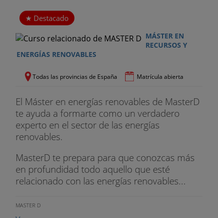
1. PROYECTO III. Sistema integrado producción /
Destacado
distribución
MÁSTER EN
RECURSOS Y
2. Aspectos complementarios y proyectos
ENERGÍAS RENOVABLES
de instalaciones de climatización
Todas las provincias de España
Matrícula abierta
3. Evaluación de la eficiencia energética.
El Máster en energías renovables de MasterD
te ayuda a formarte como un verdadero
Cálculo de consumos
experto en el sector de las energías
renovables.
4. Gestión energética y Servicios energéticos
MasterD te prepara para que conozcas más
Certificaciones y auditorías energéticas
en profundidad todo aquello que esté
relacionado con las energías renovables...
1. Auditorías
a. AE1. Generalidades. Introducción, objetivos e
MASTER D
informe