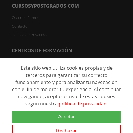
CURSOSYPOSTGRADOS.COM
Quienes Somos
Contacto
Política de Privacidad
CENTROS DE FORMACIÓN
Directorio de Centros
Este sitio web utiliza cookies propias y de
Registrar Centro (FREE)
terceros para garantizar su correcto
funcionamiento y para analizar tu navegación
C/ Faraday, 7 - Oficina 004D Parque Científico de Madrid -
28049 Madrid, España
con el fin de mejorar tu experiencia. Al continuar
navegando, aceptas el uso de estas cookies
según nuestra
política de privacidad
.
@ 2026 Marca comercial de
Aceptar
Grupo Eurohispana. Todos los
derechos reservados.
Rechazar