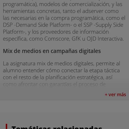
programática), modelos de comercialización, y las
herramientas concretas, tanto el adserver como
las necesarias en la compra programática, como el
DSP -Demand Side Platform- o el SSP -Supply Side
Platform-, y los proveedores de información
específica, como Comscore, GfK u OJD Interactiva.
Mix de medios en campañas digitales
La asignatura mix de medios digitales, permite al
alumno entender cómo conectar la etapa táctica
con el resto de la planificación estratégica, así
como afrontar con garantías el proceso de
definición de un mix óptimo de medios digitales,
+ ver más
teniendo en cuenta, que dicha optimización será
válida sólo en el momento de dicha planificación,
puesto que la misma estará en una constante
evolución basada en la recopilación de datos de la
campaña precedente, su análisis y la toma de