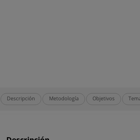
Descripción
Metodología
Objetivos
Tema
Descripción