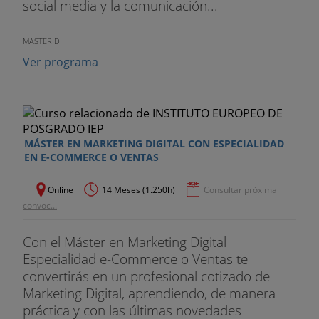
social media y la comunicación...
En un mundo cambiante, con plataformas de
comunicación que nacen continuamente, con
MASTER D
códigos y formatos siempre novedosos, ¿qué
Ver programa
puede hacer una empresa para conseguir
mantener su relación con sus potenciales clientes?
¿Cómo ser creíble? ¿Cómo ser conocido? En esta
unidad vamos a descubrir metodologías que nos
van a permitir entender la comunicación y el
MÁSTER EN MARKETING DIGITAL CON ESPECIALIDAD
EN E-COMMERCE O VENTAS
alcance de los objetivos de negocio respondiendo
a la necesidad, utilizando los datos del buyer y
Online
14 Meses (1.250h)
Consultar próxima
utilizando distintas herramientas de una forma
convoc...
que se adapten al ciclo natural de compra.
Con el Máster en Marketing Digital
CRM
Especialidad e-Commerce o Ventas te
La filosofía CRM pone en el centro al cliente, de
convertirás en un profesional cotizado de
modo que la gestión de las relaciones con él sea
Marketing Digital, aprendiendo, de manera
óptima para el fin de captarlo y fidelizarlo.
práctica y con las últimas novedades