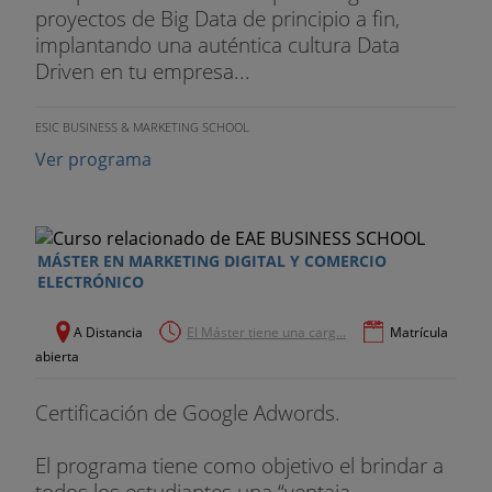
obtener éxito en un mercado global altamente
proyectos de Big Data de principio a fin,
competitivo.
implantando una auténtica cultura Data
Driven en tu empresa...
ESIC BUSINESS & MARKETING SCHOOL
Ver programa
MÁSTER EN MARKETING DIGITAL Y COMERCIO
ELECTRÓNICO
A Distancia
El Máster tiene una carg...
Matrícula
abierta
Certificación de Google Adwords.
El programa tiene como objetivo el brindar a
todos los estudiantes una “ventaja