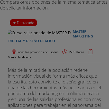
Compara otras opciones de la misma temática antes
activos digitales optimizados tanto para las
de solicitar información.
intenciones del mercado como para los principales
buscadores.
Destacado
Web/Apps
MÁSTER
MARKETING
Esta asignatura permite al estudiante conocer las
DIGITAL Y DISEÑO GRÁFICO
principales metodologías de desarrollo existentes,
entender el concepto de diseño centrado en el
Todas las provincias de España
1500 Horas
usuario y descubrir las etapas que deben
Matrícula abierta
realizarse para construir soluciones técnicas de
calidad desde la investigación al prototipado, el
Más de la mitad de la población retiene
diseño, su desarrollo y programación hasta la
información visual de forma más eficaz que
puesta en producción. Pero, sobre todo, entender
la escrita. Esto convierte al diseño gráfico en
su importancia estratégica en la visión global del
una de las herramientas más necesarias en el
marketing digital como plataforma principal de
panorama del marketing en la última década
conversión y relación con cliente.
y en una de las salidas profesionales con más
aplicaciones para trabajar en el panorama del
Tecnología de marketing aplicada al cliente