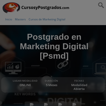
CursosyPostgrados
.com
Inicio
Masters
Cursos de Marketing Digital
Postgrado en
Marketing Digital
[Psmd]
LUGAR/MODALIDAD
DURACIÓN
FECHAS
ONLINE
5 Meses
Modalidad
Abierta