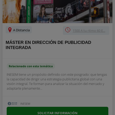
A Distancia
1500 A tu ritmo 60 E...
MÁSTER EN DIRECCIÓN DE PUBLICIDAD
INTEGRADA
Relacionado con esta temática
INESEM tiene un propósito definido con este posgrado: que tengas
la capacidad de dirigir una estrategia publicitaria global con una
visión integral. Te forman para analizar la situación del mercado y
adaptarte plenamente...
INESEM
SOLICITAR INFORMACIÓN