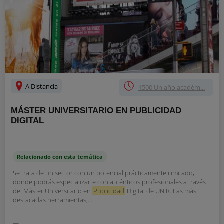
A Distancia
1500 Un año académ...
MÁSTER UNIVERSITARIO EN PUBLICIDAD
DIGITAL
Relacionado con esta temática
Se trata de un sector con un potencial prácticamente ilimitado,
donde podrás especializarte con auténticos profesionales a través
del Máster Universitario en
Publicidad
Digital de UNIR. Las más
destacadas herramientas,...