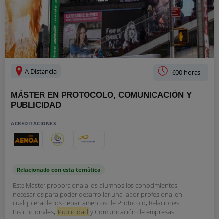
A Distancia
600 horas
MÁSTER EN PROTOCOLO, COMUNICACIÓN Y
PUBLICIDAD
ACREDITACIONES
Relacionado con esta temática
Este Máster proporciona a los alumnos los conocimientos
necesarios para poder desarrollar una labor profesional en
cualquiera de los departamentos de Protocolo, Relaciones
Institucionales,
Publicidad
y Comunicación de empresas...