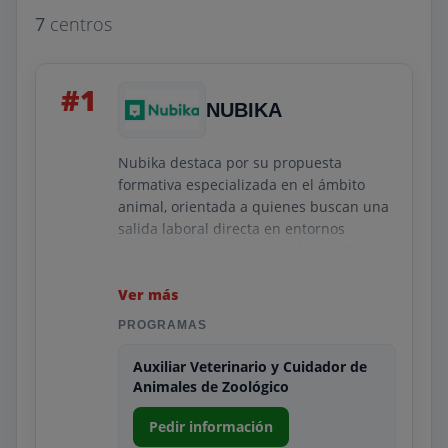
7
centros
#1
NUBIKA
Nubika destaca por su propuesta
formativa especializada en el ámbito
animal, orientada a quienes buscan una
salida laboral directa en entornos
veterinarios y espacios de fauna. Su
programa profundiza en el manejo,
comportamiento y necesidades de
Ver más
diversas especies, integrando técnicas
PROGRAMAS
de alimentación, enriquecimiento
ambiental y control del estrés. Cada
Auxiliar Veterinario y Cuidador de
módulo está diseñado para enseñar una
Animales de Zoológico
intervención responsable y respetuosa,
Pedir información
permitiendo que el alumno comprenda