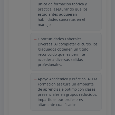
única de formación teórica y
actividades orientadas a desarrollar
práctica, asegurando que los
habilidades en higiene, observación,
estudiantes adquieran
prevención y asistencia básica. El
habilidades concretas en el
enfoque formativo busca que los
manejo.
estudiantes adquieran competencias
que permitan una integración rápida en
entornos laborales reales, aportando
Oportunidades Laborales
seguridad y responsabilidad en el
Diversas: Al completar el curso, los
graduados obtienen un título
desempeño de sus funciones. Es una
reconocido que les permite
opción adecuada para quienes buscan
acceder a diversas salidas
una preparación directa y funcional en el
profesionales.
ámbito del cuidado animal.
Apoyo Académico y Práctico: ATEM
Formación asegura un ambiente
de aprendizaje óptimo con clases
presenciales en grupos reducidos,
impartidas por profesores
altamente cualificados.