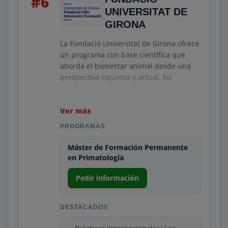
#6
UNIVERSITAT DE
GIRONA
La Fundació Universitat de Girona ofrece
un programa con base científica que
aborda el bienestar animal desde una
perspectiva rigurosa y actual. Su
formación profundiza en
comportamiento, fisiología, manejo
responsable y necesidades específicas
Ver más
de distintas especies, incorporando
PROGRAMAS
contenidos que permiten comprender
cómo garantizar condiciones adecuadas
Máster de Formación Permanente
en centros de fauna, refugios o
en Primatología
instalaciones zoológicas. El enfoque
Pedir información
académico está diseñado para aportar
conocimientos sólidos y fundamentados
en la evidencia.
DESTACADOS
Además, la propuesta formativa integra
herramientas prácticas y metodológicas