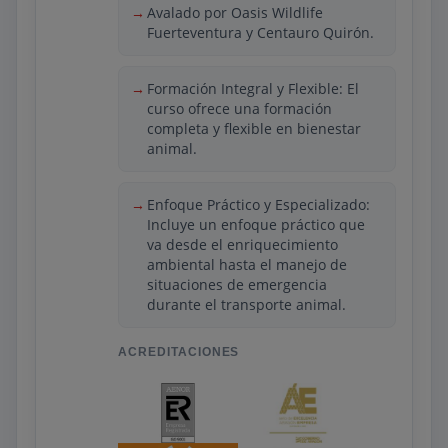
talleres presenciales y seguimiento
Avalado por Oasis Wildlife
individualizado, facilitando la
Fuerteventura y Centauro Quirón.
adquisición de experiencia directa. Esto
permite al estudiante reforzar
Formación Integral y Flexible: El
habilidades para trabajar en clínicas
curso ofrece una formación
veterinarias, refugios, comercios de
completa y flexible en bienestar
animales y otros espacios dedicados al
animal.
cuidado animal. Su enfoque práctico y su
orientación laboral convierten este
Enfoque Práctico y Especializado:
programa en una opción valorada por
Incluye un enfoque práctico que
quienes buscan una preparación versátil
va desde el enriquecimiento
y enfocada en la inserción profesional.
ambiental hasta el manejo de
situaciones de emergencia
durante el transporte animal.
ACREDITACIONES