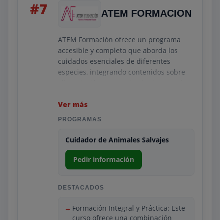
#7
ATEM FORMACION
ATEM Formación ofrece un programa
accesible y completo que aborda los
cuidados esenciales de diferentes
especies, integrando contenidos sobre
alimentación, comportamiento, manejo
seguro y primeros auxilios. Su estructura
está pensada para que el alumno
Ver más
comprenda las bases del bienestar
PROGRAMAS
animal y pueda actuar correctamente en
situaciones comunes dentro de centros
Cuidador de Animales Salvajes
veterinarios, refugios o espacios
especializados. La formación combina
Pedir información
teoría clara con ejemplos prácticos que
facilitan la comprensión y aplicación del
DESTACADOS
contenido.
Asimismo, ATEM refuerza la parte
Formación Integral y Práctica: Este
práctica mediante simulaciones y
curso ofrece una combinación