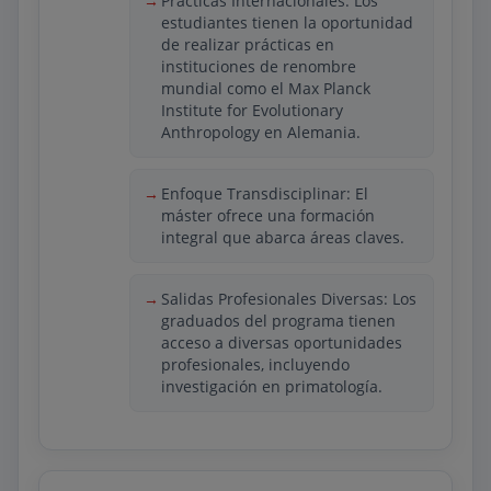
Prácticas Internacionales: Los
estudiantes tienen la oportunidad
que ayudan al estudiante a aplicar lo
de realizar prácticas en
aprendido en situaciones reales, ya sea
instituciones de renombre
en tareas de cuidado diario, apoyo en
mundial como el Max Planck
procesos de recuperación o participación
Institute for Evolutionary
en actividades educativas relacionadas
Anthropology en Alemania.
con fauna. Gracias a esta combinación
de ciencia y práctica, la institución se
convierte en una alternativa destacada
Enfoque Transdisciplinar: El
máster ofrece una formación
para quienes buscan prepararse con
integral que abarca áreas claves.
rigor profesional dentro del ámbito del
cuidado animal.
Salidas Profesionales Diversas: Los
graduados del programa tienen
acceso a diversas oportunidades
profesionales, incluyendo
investigación en primatología.