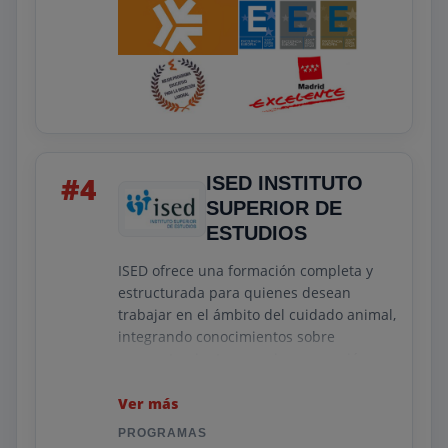
#4
ISED INSTITUTO
SUPERIOR DE
ESTUDIOS
ISED ofrece una formación completa y
estructurada para quienes desean
trabajar en el ámbito del cuidado animal,
integrando conocimientos sobre
comportamiento, manejo, prevención y
asistencia en procedimientos básicos. Su
enfoque combina fundamentos teóricos
Ver más
sobre bienestar y salud animal con
PROGRAMAS
técnicas prácticas que permiten al