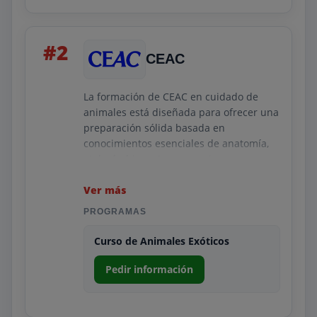
#2
CEAC
La formación de CEAC en cuidado de
animales está diseñada para ofrecer una
preparación sólida basada en
conocimientos esenciales de anatomía,
etología, bienestar y manejo
responsable. El programa profundiza en
las necesidades fisiológicas y
Ver más
emocionales de diferentes especies,
PROGRAMAS
incorporando protocolos de higiene,
control ambiental y pautas de
Curso de Animales Exóticos
prevención que permiten al alumno
comprender cómo mantener condiciones
Pedir información
óptimas en cualquier entorno
profesional. Además, se abordan
funciones propias del asistente animal,