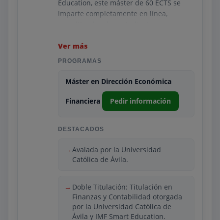
Education, este máster de 60 ECTS se
imparte completamente en línea,
permitiendo a los estudiantes avanzar a
su propio ritmo. El programa cubre una
amplia gama de temas, desde los
Ver más
fundamentos de la contabilidad hasta la
PROGRAMAS
gestión de recursos humanos y
habilidades directivas, con un enfoque
Máster en Dirección Económica
práctico mediante casos prácticos y
proyectos. Se dirige a profesionales con
Financiera
Pedir información
experiencia o titulados universitarios
que buscan asumir roles de liderazgo en
DESTACADOS
el ámbito financiero.
La metodología incluye tutorías
Avalada por la Universidad
personalizadas, webinars, una videoteca
Católica de Ávila.
con masterclasses, debates en foros, y
sesiones prácticas trimestrales. La
Doble Titulación: Titulación en
evaluación continua se realiza a través
Finanzas y Contabilidad otorgada
de exámenes online y casos prácticos,
por la Universidad Católica de
culminando en un Trabajo Final de
Ávila y IMF Smart Education.