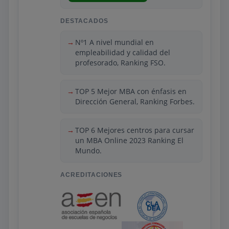
Simulador de Gestión Empresarial para
aplicar conocimientos prácticos.
DESTACADOS
Los estudiantes podrán optar por una
certificación opcional en Inteligencia
Nº1 A nivel mundial en
Artificial (IA). Con una metodología
empleabilidad y calidad del
profesorado, Ranking FSO.
interactiva y práctica, el programa
aborda temas relevantes mediante el
método del caso y fomenta el networking
TOP 5 Mejor MBA con énfasis en
con profesionales del sector. Al finalizar,
Dirección General, Ranking Forbes.
los estudiantes obtendrán competencias
en liderazgo, análisis financiero, gestión
TOP 6 Mejores centros para cursar
de riesgos y transformación digital,
un MBA Online 2023 Ranking El
preparándolos para roles como Director
Mundo.
Financiero, Analista Financiero, Gestor de
Tesorería, Consultor Financiero, Gerente
de Planificación y Control, o
ACREDITACIONES
Emprendedor Financiero.