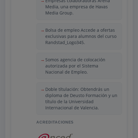
Empresas colaboradoras Arena
Media, una empresa de Havas
Se incluye acceso a casos de estudio
Media Group.
reales, videoconferencias con expertos,
servicio de prácticas en empresas del
sector y un curso de inglés en el contexto
Bolsa de empleo Accede a ofertas
IT. No hay requisitos previos, pero se
exclusivas para alumnos del curso
recomienda tener interés en la
Randstad_Logo345.
transformación digital y la innovación
tecnológica en finanzas. Los alumnos
Somos agencia de colocación
han destacado la buena organización del
autorizada por el Sistema
curso, la posibilidad de equilibrar
Nacional de Empleo.
responsabilidades personales con logros
profesionales, y la accesibilidad del
contenido.
Doble títulación: Obtendrás un
diploma de Deusto Formación y un
título de la Universidad
Internacional de Valencia.
ACREDITACIONES