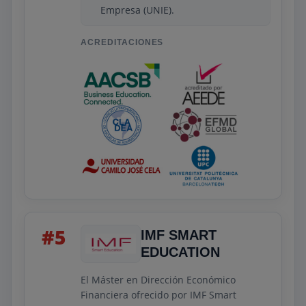
Además, EAE ofrece ayudas económicas y
Empresa (UNIE).
financiación propia para facilitar el
acceso al programa. Para obtener más
ACREDITACIONES
información y matricularse, los
interesados pueden contactar con la EAE
Business School Madrid.
#5
IMF SMART
EDUCATION
El Máster en Dirección Económico
Financiera ofrecido por IMF Smart