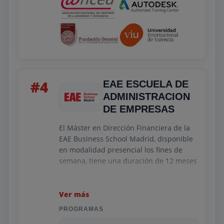
#4
EAE ESCUELA DE
ADMINISTRACION
DE EMPRESAS
El Máster en Dirección Financiera de la
EAE Business School Madrid, disponible
en modalidad presencial los fines de
semana, tiene una duración de 12 meses
y otorga 60 ECTS. Este programa se
centra en proporcionar a los estudiantes
las herramientas necesarias para
Ver más
dominar estrategias financieras óptimas,
PROGRAMAS
combinando conocimientos tradicionales