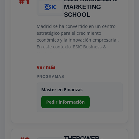
#1
MARKETING
SCHOOL
Madrid se ha convertido en un centro
estratégico para el crecimiento
económico y la innovación empresarial.
En este contexto, ESIC Business &
Marketing School destaca como una
institución líder en formación
especializada en marketing, negocios y
Ver más
tecnología.
PROGRAMAS
Un postgrado en ESIC no solo aporta
Máster en Finanzas
conocimientos prácticos y actualizados,
sino que también impulsa tu desarrollo
Pedir información
personal y profesional a nivel
internacional, ampliando tu red de
contactos y mejorando tu empleabilidad
en un mercado cada vez más
competitivo.
THEPOWER -