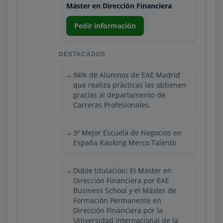
con innovaciones como Fintech y
Máster en Dirección Financiera
Blockchain. La metodología práctica,
basada en casos reales, facilita la
Pedir información
resolución de situaciones propias del
ámbito financiero y fomenta el
DESTACADOS
networking con profesionales del sector.
Con un perfil de estudiantes
94% de Alumnos de EAE Madrid
mayoritariamente nacional y una
que realiza prácticas las obtienen
gracias al departamento de
experiencia media de 7 años y un
Carreras Profesionales.
equilibrio de género cercano al 50%, el
plan de estudios se estructura en
módulos como Control de Gestión,
3ª Mejor Escuela de Negocios en
Gestión de Capital Circulante y
España Ranking Merco Talento
Decisiones de Financiación e Inversión,
entre otros. El máster prepara a los
Doble titulación: El Máster en
estudiantes para roles como Director
Dirección Financiera por EAE
Financiero, Manager de Auditoría o
Business School y el Máster de
Director de Inversiones, con una alta tasa
Formación Permanente en
de empleabilidad del 91% en los seis
Dirección Financiera por la
meses posteriores a la graduación.
Universidad Internacional de la