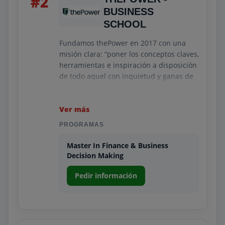
#2
BUSINESS
Si buscas dar el siguiente paso en tu
SCHOOL
carrera, ESIC es una apuesta segura para
alcanzar tus objetivos.
Fundamos thePower en 2017 con una
misión clara: “poner los conceptos claves,
herramientas e inspiración a disposición
de todo aquel con inquietud y ganas de
aprender” sin importar en qué parte del
mundo esté.
Ver más
Nos propusimos transformar el modelo
PROGRAMAS
de la educación tradicional… y para
hacerlo, hemos seguido algunos valores
Master In Finance & Business
fundamentales. Valores que representan
Decision Making
a todos nuestros estudiantes como son
Pedir información
la innovación, el aprendizaje constante o
la disrupción.
Formamos a las empresas del IBEX 35
con nuestros Másters