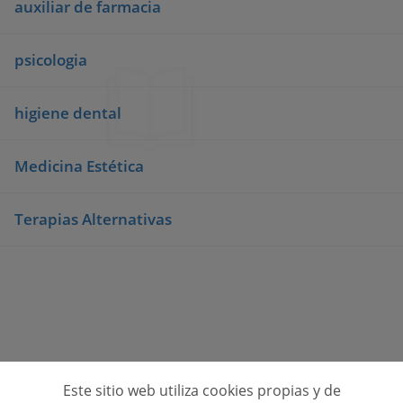
auxiliar de farmacia
psicologia
higiene dental
Medicina Estética
Terapias Alternativas
Este sitio web utiliza cookies propias y de
Consulta opiniones de centros de formación