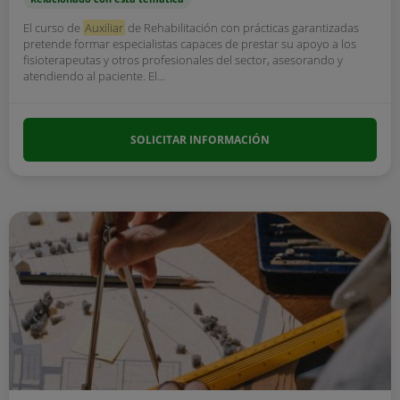
El curso de
Auxiliar
de Rehabilitación con prácticas garantizadas
pretende formar especialistas capaces de prestar su apoyo a los
fisioterapeutas y otros profesionales del sector, asesorando y
atendiendo al paciente. El...
SOLICITAR INFORMACIÓN