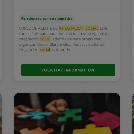
Relacionado con esta temática
CURSO DE AGENTE DE
INTEGRACION
SOCIAL
Este
curso le prepara para poder actuar como Agente de
Integración
Social
, además de para programar,
organizar, desarrollar y evaluar las actividades de
integración
social
, valorando...
SOLICITAR INFORMACIÓN