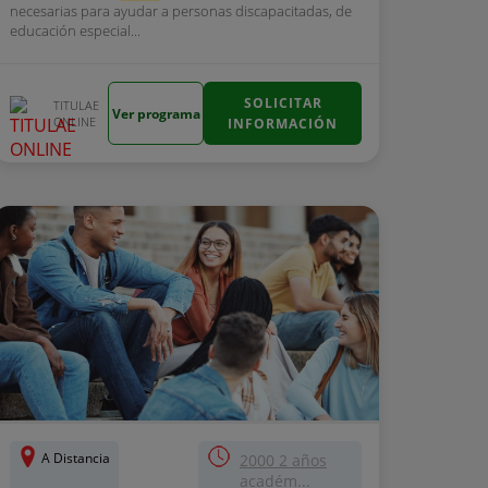
necesarias para ayudar a personas discapacitadas, de
educación especial...
SOLICITAR
TITULAE
Ver programa
ONLINE
INFORMACIÓN
A Distancia
2000 2 años
académ...