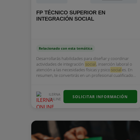
FP TÉCNICO SUPERIOR EN
INTEGRACIÓN SOCIAL
Relacionado con esta temática
Desarrollarás habilidades para diseñar y coordinar
actividades de integración
social
, inserción laboral o
atención a las necesidades físicas y psico
social
es. En
resumen, te convertirás en un profesional cualificado...
ILERNA
SOLICITAR INFORMACIÓN
ONLINE