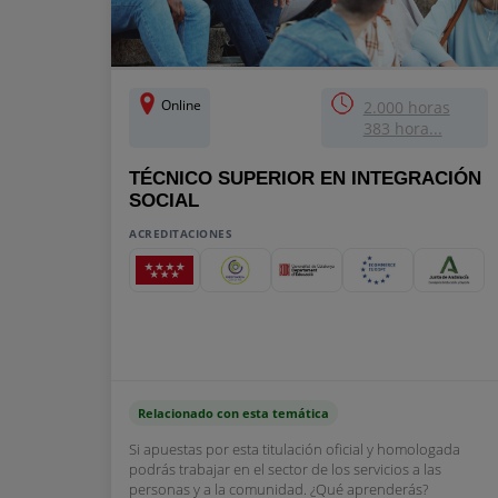
Online
2.000 horas
383 hora...
TÉCNICO SUPERIOR EN INTEGRACIÓN
SOCIAL
ACREDITACIONES
Relacionado con esta temática
Si apuestas por esta titulación oficial y homologada
podrás trabajar en el sector de los servicios a las
personas y a la comunidad. ¿Qué aprenderás?