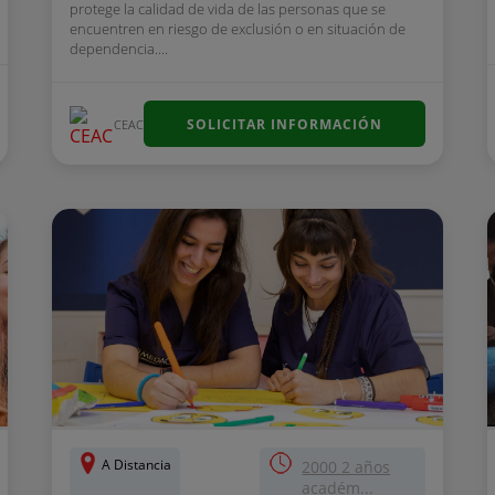
protege la calidad de vida de las personas que se
encuentren en riesgo de exclusión o en situación de
dependencia....
SOLICITAR INFORMACIÓN
CEAC
A Distancia
2000 2 años
académ...