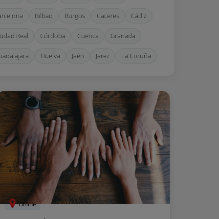
arcelona
Bilbao
Burgos
Caceres
Cádiz
iudad Real
Córdoba
Cuenca
Granada
uadalajara
Huelva
Jaén
Jerez
La Coruña
as Palmas de Gran Canaria
Madrid
Málaga
arbella
Murcia
Oviedo
Palma de Mallorca
amplona
Pontevedra
San Sebastian
Sevilla
arragona
Tenerife
Toledo
Valencia
lladolid
Vigo
Zaragoza
Online