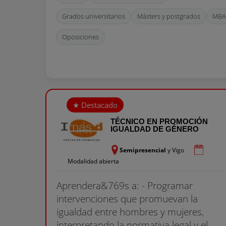
Grados universitarios
Másters y postgrados
MBA
Oposiciones
TÉCNICO EN PROMOCIÓN
IGUALDAD DE GÉNERO
Semipresencial
y Vigo
Modalidad abierta
Aprendera&769s a: - Programar
intervenciones que promuevan la
igualdad entre hombres y mujeres,
interpretando la normativa legal y el