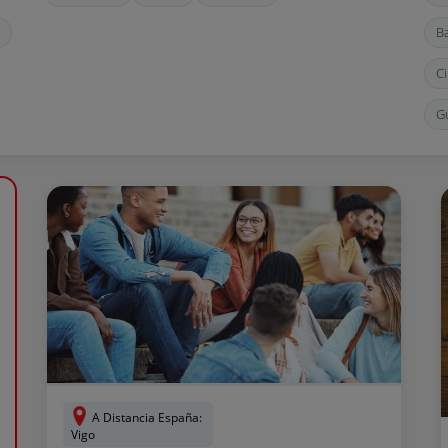
B
C
G
L
M
P
T
Va
A Distancia España:
Vigo