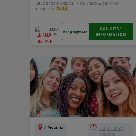
Estudiando el ciclo de FP de Grado Superior de
Integración
Social
...
SOLICITAR
ILERNA
Ver programa
ONLINE
INFORMACIÓN
A Distancia
2000 2 años
académ...