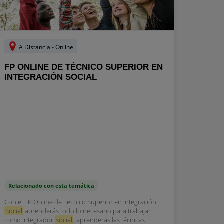
A Distancia - Online
FP ONLINE DE TÉCNICO SUPERIOR EN
INTEGRACIÓN SOCIAL
Relacionado con esta temática
Con el FP Online de Técnico Superior en Integración
Social
aprenderás todo lo necesario para trabajar
como integrador
social
, aprenderás las técnicas