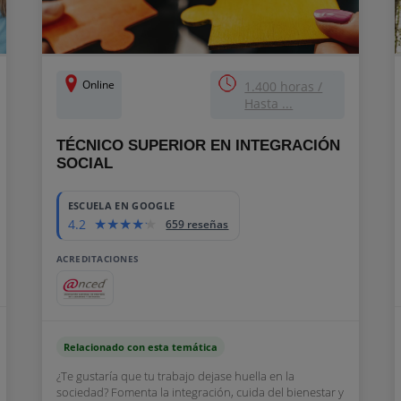
Online
1.400 horas /
Hasta ...
TÉCNICO SUPERIOR EN INTEGRACIÓN
SOCIAL
ESCUELA EN GOOGLE
4.2
659 reseñas
ACREDITACIONES
Relacionado con esta temática
¿Te gustaría que tu trabajo dejase huella en la
sociedad? Fomenta la integración, cuida del bienestar y