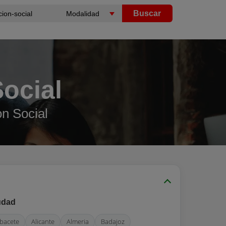
Buscar
ocial
on Social
udad
lbacete
Alicante
Almeria
Badajoz