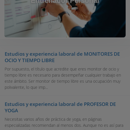
Entrenador Personal
Estudios y experiencia laboral de MONITORES DE
OCIO Y TIEMPO LIBRE
Por supuesto, el título que acredite que eres monitor de ocio y
tiempo libre es necesario para desempeñar cualquier trabajo en
este ámbito. Ser monitor de tiempo libre es una ocupación muy
polivalente, lo que imp...
Estudios y experiencia laboral de PROFESOR DE
YOGA
Necesitas varios años de práctica de yoga, en páginas
especializadas recomiendan al menos dos. Aunque no es así para