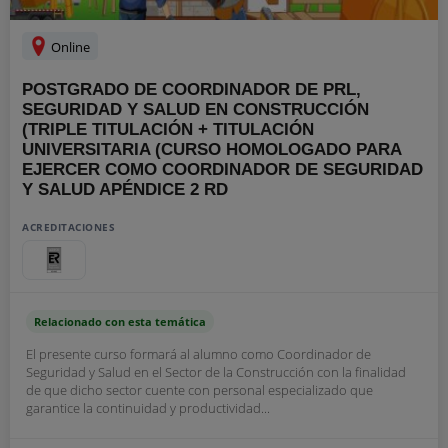
Online
POSTGRADO DE COORDINADOR DE PRL,
SEGURIDAD Y SALUD EN CONSTRUCCIÓN
(TRIPLE TITULACIÓN + TITULACIÓN
UNIVERSITARIA (CURSO HOMOLOGADO PARA
EJERCER COMO COORDINADOR DE SEGURIDAD
Y SALUD APÉNDICE 2 RD
ACREDITACIONES
Relacionado con esta temática
El presente curso formará al alumno como Coordinador de
Seguridad y Salud en el Sector de la Construcción con la finalidad
de que dicho sector cuente con personal especializado que
garantice la continuidad y productividad...