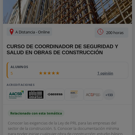
A Distancia - Online
200 horas
CURSO DE COORDINADOR DE SEGURIDAD Y
SALUD EN OBRAS DE CONSTRUCCIÓN
ALUMNOS
5
1 opinión
ACREDITACIONES
+133
Relacionado con esta temática
Conocer las exigencias de la Ley de PRL para las empresas del
sector de la construcción. 5. Conocer la documentación mínima
para poder iniciar cualquier obra de construcción: estudio básico