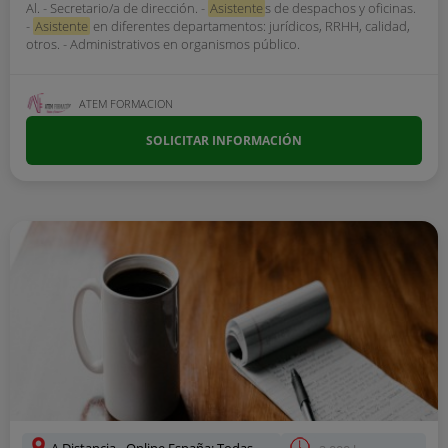
Al. - Secretario/a de dirección. -
Asistente
s de despachos y oficinas.
-
Asistente
en diferentes departamentos: jurídicos, RRHH, calidad,
otros. - Administrativos en organismos público.
ATEM FORMACION
SOLICITAR INFORMACIÓN