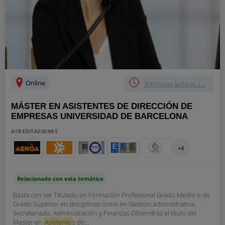
Online
300 horas lectivas L...
MÁSTER EN ASISTENTES DE DIRECCIÓN DE
EMPRESAS UNIVERSIDAD DE BARCELONA
ACREDITACIONES
+4
Relacionado con esta temática
Basta con ser Titulado en Formación Profesional Grado Medio o de
Grado Superior en disciplinas como en Gestión administrativa,
Secretariado, Administración y Finanzas Obtendrás el título del
Master en
Asistente
s de...