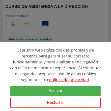
CURSO DE ASISTENCIA A LA DIRECCIÓN
ACREDITACIONES
Relacionado con esta temática
Un directivo necesita de la ayuda de personal para la realización de
Este sitio web utiliza cookies propias y de
organización y planificación de su actividad, por ello el programa
terceros para garantizar su correcto
proporciona el conocimiento para obtener, procesar y organizar la
información de...
funcionamiento y para analizar tu navegación
con el fin de mejorar tu experiencia. Al continuar
navegando, aceptas el uso de estas cookies
SOLICITAR INFORMACIÓN
según nuestra
política de privacidad
.
Aceptar
Rechazar