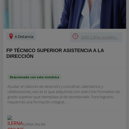
A Distancia
2000 2 años académ...
FP TÉCNICO SUPERIOR ASISTENCIA A LA
DIRECCIÓN
Relacionado con esta temática
Ayudar en labores de dirección y coordinar calendarios y
celebraciones, eso es lo que adquirirás con este Ciclo Formativo de
grado superior que reemplaza al de secretariado. Para lograrlo,
requerirás una formación integral...
ILERNA ONLINE