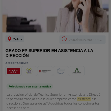
Online
2.000 horas 350 hora...
GRADO FP SUPERIOR EN ASISTENCIA A LA
DIRECCIÓN
ACREDITACIONES
Relacionado con esta temática
La titulación oficial de Técnico Superior en Asistencia a la Dirección
te permitirá trabajar en cualquier empresa como
asistente
a la
dirección. ¿Qué aprenderás? Adquirirás todos los conocimientos
necesarios para...