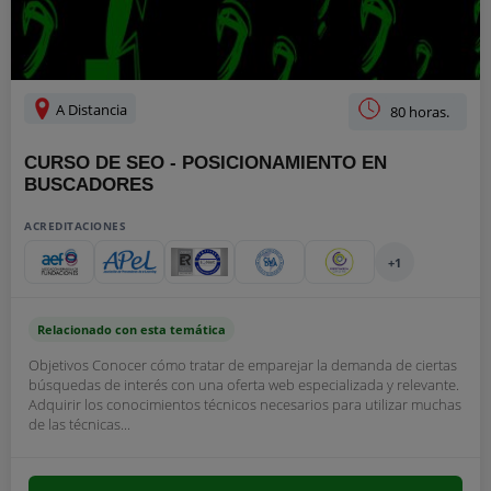
A Distancia
80 horas.
CURSO DE SEO - POSICIONAMIENTO EN
BUSCADORES
ACREDITACIONES
+1
Relacionado con esta temática
Objetivos Conocer cómo tratar de emparejar la demanda de ciertas
búsquedas de interés con una oferta web especializada y relevante.
Adquirir los conocimientos técnicos necesarios para utilizar muchas
de las técnicas...