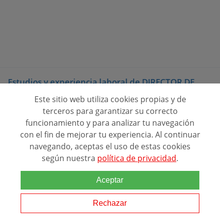
Estudios y experiencia laboral de DIRECTOR DE
MARKETING DIGITAL
Este sitio web utiliza cookies propias y de
El profesional de la dirección de Marketing Digital se ocupa, cómo
terceros para garantizar su correcto
no, de todo lo que tiene que ver con la Estrategia de Marketing
funcionamiento y para analizar tu navegación
Digital de la empresa. Y no es nada sencillo, ya no solo por la
con el fin de mejorar tu experiencia. Al continuar
cantidad de proce...
navegando, aceptas el uso de estas cookies
según nuestra
política de privacidad
.
Estudios y experiencia laboral de DIGITAL PROJECT
MANAGEMENT
Aceptar
La Digital Project Manager o Directora de proyecto digital tiene
una amplia base de formación en Marketing Digital, estrategia,
Rechazar
acciones y medición, pero también debe mostrar cualidades y