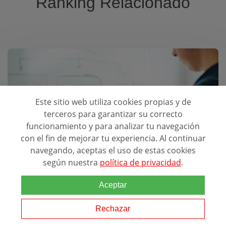
Ranking Relacionado
Este sitio web utiliza cookies propias y de
Mejores Escuelas para estudiar:
terceros para garantizar su correcto
Contabilidad
funcionamiento y para analizar tu navegación
con el fin de mejorar tu experiencia. Al continuar
navegando, aceptas el uso de estas cookies
según nuestra
política de privacidad
.
Aceptar
Rechazar
Estudios y experiencia laboral de ASESOR