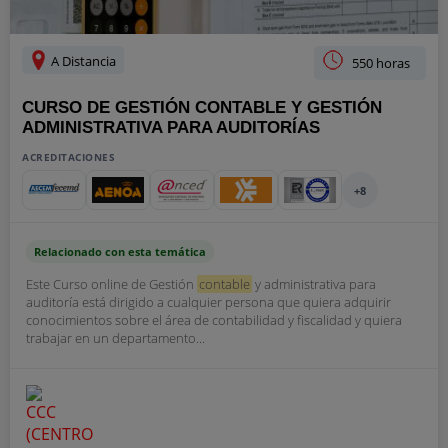
A Distancia
550 horas
CURSO DE GESTIÓN CONTABLE Y GESTIÓN
ADMINISTRATIVA PARA AUDITORÍAS
ACREDITACIONES
+8
Relacionado con esta temática
Este Curso online de Gestión
contable
y administrativa para
auditoría está dirigido a cualquier persona que quiera adquirir
conocimientos sobre el área de contabilidad y fiscalidad y quiera
trabajar en un departamento...