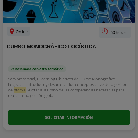
Online
50 horas
CURSO MONOGRÁFICO LOGÍSTICA
Relacionado con esta temática
Semipresencial, E-learning Objetivos del Curso Monográfico
Logística: -Introducir y desarrollar los conceptos clave de la gestión
de
stocks
. -Dotar al alumno de las competencias necesarias para
realizar una gestión global...
SOLICITAR INFORMACIÓN