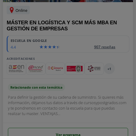
Online
MÁSTER EN LOGÍSTICA Y SCM MÁS MBA EN
GESTIÓN DE EMPRESAS
ESCUELA EN GOOGLE
4.4
907 reseñas
ACREDITACIONES
+1
Relacionado con esta temática
Para definir la gestión de su cadena de suministro. Si quieres más
información, déjanos tus datos a través de cursosypostgrados.com
y te pondremos en contacto con la escuela para que puedas
realizar tu master. VENTAJAS...
Ver programa