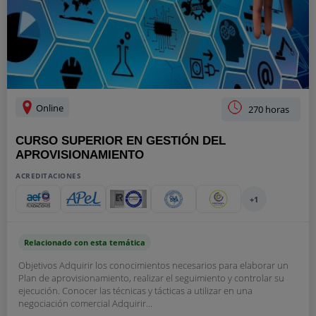
Online
270 horas
CURSO SUPERIOR EN GESTIÓN DEL
APROVISIONAMIENTO
ACREDITACIONES
+1
Relacionado con esta temática
Objetivos Adquirir los conocimientos necesarios para elaborar un
Plan de aprovisionamiento, realizar el seguimiento y controlar su
ejecución. Conocer las técnicas y tácticas a utilizar en una
negociación comercial Adquirir...