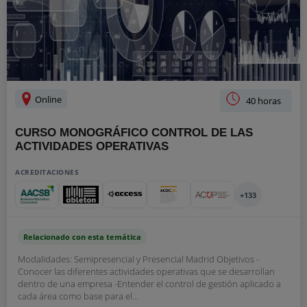
Online
40 horas
CURSO MONOGRÁFICO CONTROL DE LAS
ACTIVIDADES OPERATIVAS
ACREDITACIONES
+133
Relacionado con esta temática
Modalidades: Semipresencial y Presencial Madrid Objetivos -
Conocer las diferentes actividades operativas que se desarrollan
dentro de una empresa -Entender el control de gestión aplicado a
cada área como base para el...