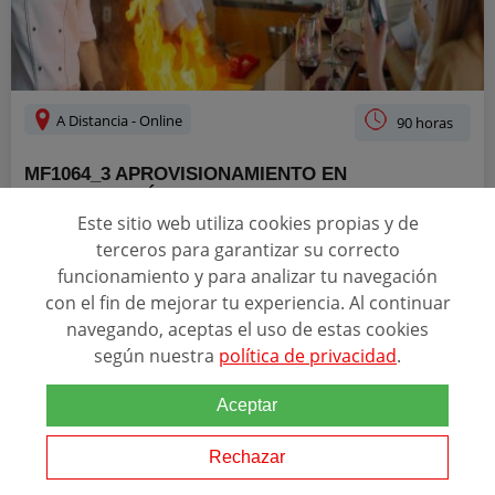
A Distancia - Online
90 horas
MF1064_3 APROVISIONAMIENTO EN
RESTAURACIÓN
Este sitio web utiliza cookies propias y de
ACREDITACIONES
terceros para garantizar su correcto
funcionamiento y para analizar tu navegación
con el fin de mejorar tu experiencia. Al continuar
navegando, aceptas el uso de estas cookies
La presente formación se ajusta al itinerario formativo del Módulo
según nuestra
política de privacidad
.
Formativo MF1064_3 Aprovisionamiento en Restauración
certificando el haber superado las distintas Unidades de
Aceptar
Competencia en él incluidas, y va dirigido...
Rechazar
SOLICITAR INFORMACIÓN