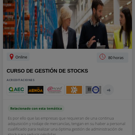
Online
80 horas
CURSO DE GESTIÓN DE STOCKS
ACREDITACIONES
+6
Relacionado con esta temática
Es por ello que las empresas que requieran de una continua
adquisición y rodaje de mercancías, tengan en su haber a personal
cualificado para realizar una óptima gestión de administración de
stock para reducir pérdidas...