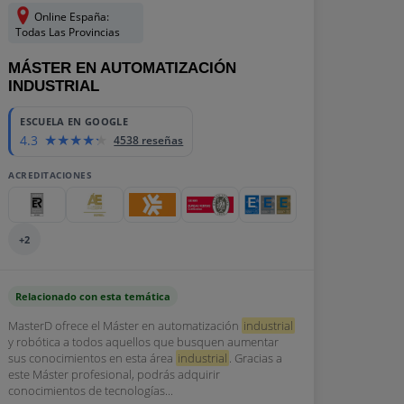
Online España:
Todas Las Provincias
MÁSTER EN AUTOMATIZACIÓN
INDUSTRIAL
ESCUELA EN GOOGLE
4.3
4538 reseñas
ACREDITACIONES
+2
Relacionado con esta temática
MasterD ofrece el Máster en automatización
industrial
y robótica a todos aquellos que busquen aumentar
sus conocimientos en esta área
industrial
. Gracias a
este Máster profesional, podrás adquirir
conocimientos de tecnologías...