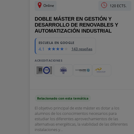
Online
120 ECTS.
DOBLE MÁSTER EN GESTIÓN Y
DESARROLLO DE RENOVABLES Y
AUTOMATIZACIÓN INDUSTRIAL
ESCUELA EN GOOGLE
4.1
143 reseñas
ACREDITACIONES
Relacionado con esta temática
El objetivo principal de este máster es dotar a los
alumnos de los conocimientos necesarios para
estudiar los diferentes aprovechamientos de las
alternativas energéticas, la viabilidad de las diferentes
instalaciones y...