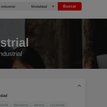
Buscar
trial
dustrial
udad
icante
Barcelona
Gerona
La Coruña