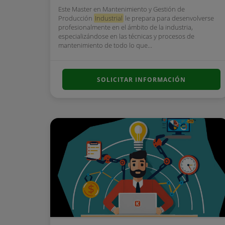
Este Master en Mantenimiento y Gestión de
Producción
Industrial
le prepara para desenvolverse
profesionalmente en el ámbito de la industria,
especializándose en las técnicas y procesos de
mantenimiento de todo lo que...
SOLICITAR INFORMACIÓN