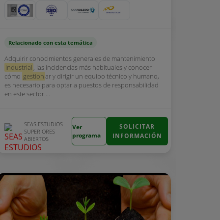
Relacionado con esta temática
Adquirir conocimientos generales de mantenimiento
industrial
, las incidencias más habituales y conocer
cómo
gestion
ar y dirigir un equipo técnico y humano,
es necesario para optar a puestos de responsabilidad
en este sector....
SEAS ESTUDIOS
SOLICITAR
Ver
SUPERIORES
programa
INFORMACIÓN
ABIERTOS