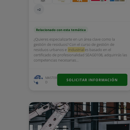
+2
Relacionado con esta temática
¿Quieres especializarte en un área clave como la
gestión de residuos? Con el curso de gestión de
residuos urbanos e
industrial
es basado en el
certificado de profesionalidad SEAG0108, adquirirás las
competencias necesarias...
MASTER
SOLICITAR INFORMACIÓN
D