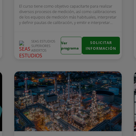
El curso tiene como objetivo capacitarte para realizar
diversos procesos de medición, así como calibraciones
de los equipos de medición más habituales, interpretar
y definir pautas de calibración, y emitir e interpretar...
SEAS ESTUDIOS
SOLICITAR
Ver
SUPERIORES
programa
INFORMACIÓN
ABIERTOS