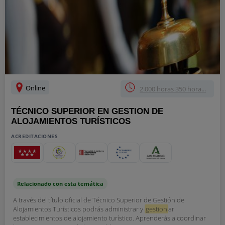
Online
2.000 horas 350 hora...
TÉCNICO SUPERIOR EN GESTION DE
ALOJAMIENTOS TURÍSTICOS
ACREDITACIONES
Relacionado con esta temática
A través del título oficial de Técnico Superior de Gestión de
Alojamientos Turísticos podrás administrar y
gestion
ar
establecimientos de alojamiento turístico. Aprenderás a coordinar