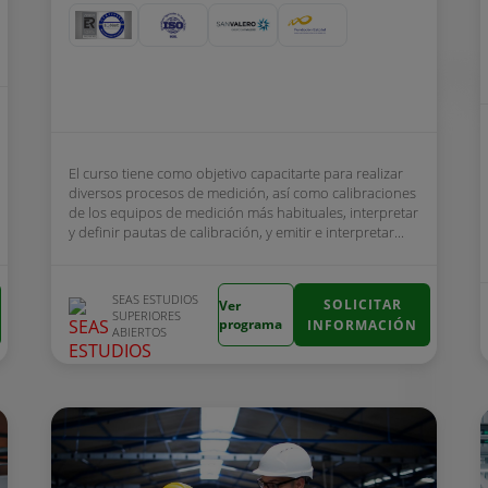
El curso tiene como objetivo capacitarte para realizar
diversos procesos de medición, así como calibraciones
de los equipos de medición más habituales, interpretar
y definir pautas de calibración, y emitir e interpretar...
SEAS ESTUDIOS
SOLICITAR
Ver
SUPERIORES
programa
INFORMACIÓN
ABIERTOS