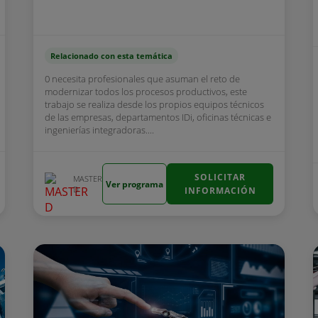
Relacionado con esta temática
0 necesita profesionales que asuman el reto de
modernizar todos los procesos productivos, este
trabajo se realiza desde los propios equipos técnicos
de las empresas, departamentos IDi, oficinas técnicas e
ingenierías integradoras....
SOLICITAR
MASTER
Ver programa
D
INFORMACIÓN