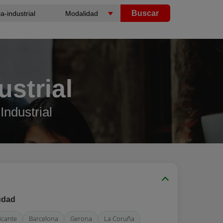
Buscar
ustrial
Industrial
udad
icante
Barcelona
Gerona
La Coruña