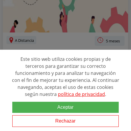
A Distancia
5 meses
PROGRAMA EXECUTIVE EN PEOPLE ANALYTICS
Este sitio web utiliza cookies propias y de
& HR ANALYTICS
terceros para garantizar su correcto
funcionamiento y para analizar tu navegación
con el fin de mejorar tu experiencia. Al continuar
Relacionado con esta temática
navegando, aceptas el uso de estas cookies
Gestiona los recursos humanos de cualquier empresa utilizando la
según nuestra
política de privacidad
.
metodología People
Analytics
. Controla la gestión del talento y
garantiza el éxito de tu compañía con una política brillante y eficaz
de la plantilla....
Aceptar
Rechazar
KSCHOOL