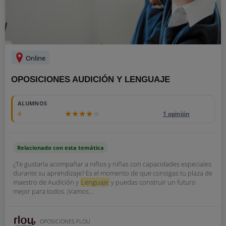
Online
OPOSICIONES AUDICIÓN Y LENGUAJE
ALUMNOS
4
1 opinión
Relacionado con esta temática
¿Te gustaría acompañar a niños y niñas con capacidades especiales
durante su aprendizaje? Es el momento de que consigas tu plaza de
maestro de Audición y
Lenguaje
y puedas construir un futuro
mejor para todos. ¡Vamos...
OPOSICIONES FLOU