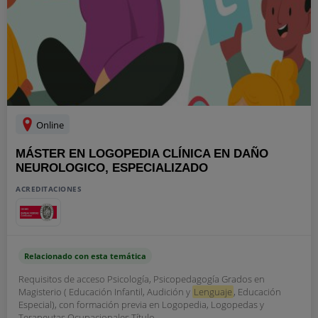
Online
MÁSTER EN LOGOPEDIA CLÍNICA EN DAÑO
NEUROLOGICO, ESPECIALIZADO
ACREDITACIONES
Relacionado con esta temática
Requisitos de acceso Psicología, Psicopedagogía Grados en
Magisterio ( Educación Infantil, Audición y
Lenguaje
, Educación
Especial), con formación previa en Logopedia, Logopedas y
Terapeutas Ocupacionales Título...