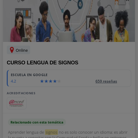
Online
CURSO LENGUA DE SIGNOS
ESCUELA EN GOOGLE
4.2
659 reseñas
ACREDITACIONES
Relacionado con esta temática
Aprender lengua de
signos
no es solo conocer un idioma: es abrir
la puerta a conectar con la Comunidad Sorda y brillar en entornos