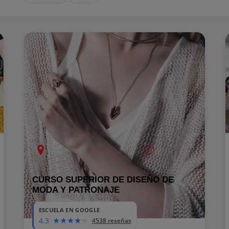
Online España:
650 Horas
Todas Las Provincias
CURSO SUPERIOR DE DISEÑO DE
MODA Y PATRONAJE
ESCUELA EN GOOGLE
4.3
4538 reseñas