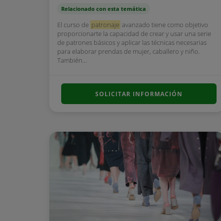
Relacionado con esta temática
El curso de
patronaje
avanzado tiene como objetivo
proporcionarte la capacidad de crear y usar una serie
de patrones básicos y aplicar las técnicas necesarias
para elaborar prendas de mujer, caballero y niño.
También...
SOLICITAR INFORMACIÓN