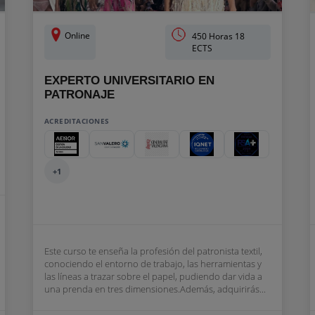
Online
450 Horas 18
ECTS
EXPERTO UNIVERSITARIO EN
PATRONAJE
ACREDITACIONES
+1
Este curso te enseña la profesión del patronista textil,
conociendo el entorno de trabajo, las herramientas y
las líneas a trazar sobre el papel, pudiendo dar vida a
una prenda en tres dimensiones.Además, adquirirás...