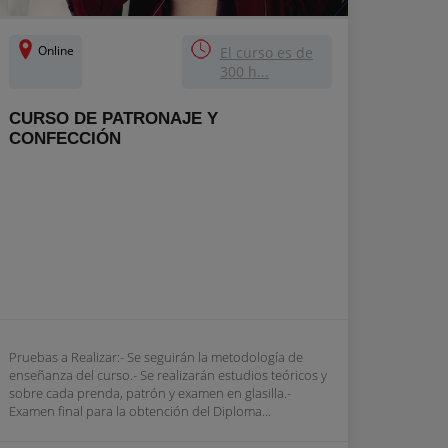
Online
El curso es de
300 h...
CURSO DE PATRONAJE Y
CONFECCIÓN
Pruebas a Realizar:- Se seguirán la metodología de
enseñanza del curso.- Se realizarán estudios teóricos y
sobre cada prenda, patrón y examen en glasilla.-
Examen final para la obtención del Diploma...