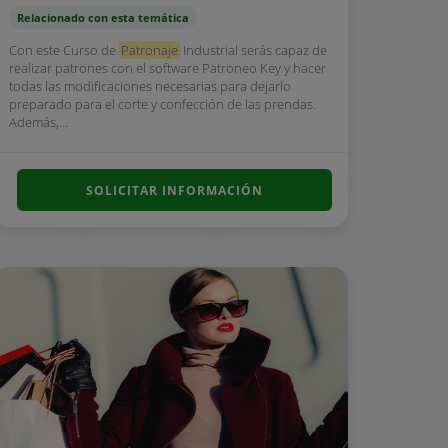
Relacionado con esta temática
Con este Curso de
Patronaje
Industrial serás capaz de
realizar patrones con el software Patroneo Key y hacer
todas las modificaciones necesarias para dejarlo
preparado para el corte y confección de las prendas.
Además,...
SOLICITAR INFORMACIÓN