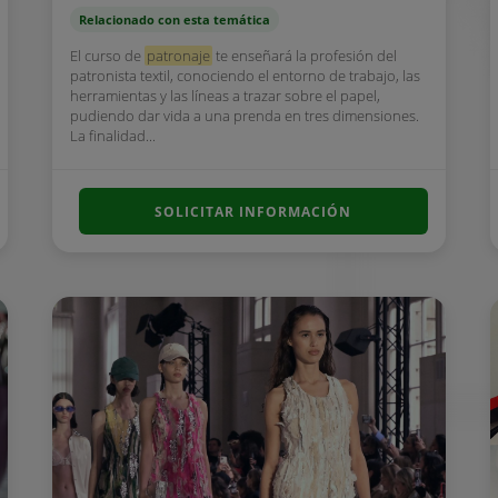
Relacionado con esta temática
El curso de
patronaje
te enseñará la profesión del
patronista textil, conociendo el entorno de trabajo, las
herramientas y las líneas a trazar sobre el papel,
pudiendo dar vida a una prenda en tres dimensiones.
La finalidad...
SOLICITAR INFORMACIÓN