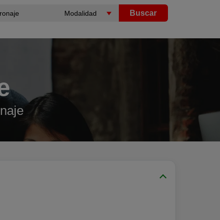
Buscar
e
naje