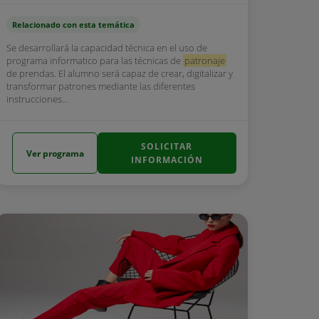
Relacionado con esta temática
Se desarrollará la capacidad técnica en el uso de
programa informatico para las técnicas de
patronaje
de prendas. El alumno será capaz de crear, digitalizar y
transformar patrones mediante las diferentes
instrucciones...
SOLICITAR
Ver programa
INFORMACIÓN