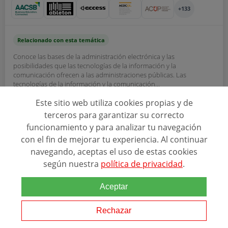
+133
Relacionado con esta temática
Conoce las bases de la administración electrónica y las
posibilidades que las tecnologías de la información y la
comunicación ofrecen a las administraciones públicas. Las
tecnologías de la información y la comunicación...
Este sitio web utiliza cookies propias y de
terceros para garantizar su correcto
SOLICITAR INFORMACIÓN
funcionamiento y para analizar tu navegación
con el fin de mejorar tu experiencia. Al continuar
navegando, aceptas el uso de estas cookies
según nuestra
política de privacidad
.
Aceptar
Rechazar