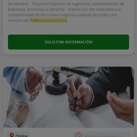
Se valorará: - Titulación Superior en Ingeniería, Administración de
Empresas, Economía o Derecho. - Interés por dar respuesta a la
competitividad de los nuevos negocios usando las redes y los
servicios de
Telecomunicaciones
...
SOLICITAR INFORMACIÓN
Online
500 horas Horario Lu...