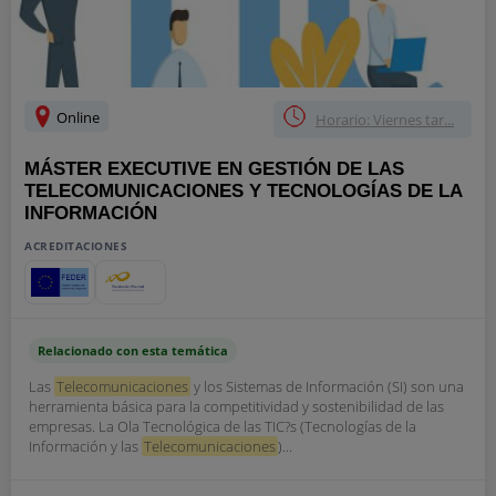
Online
Horario: Viernes tar...
MÁSTER EXECUTIVE EN GESTIÓN DE LAS
TELECOMUNICACIONES Y TECNOLOGÍAS DE LA
INFORMACIÓN
ACREDITACIONES
Relacionado con esta temática
Las
Telecomunicaciones
y los Sistemas de Información (SI) son una
herramienta básica para la competitividad y sostenibilidad de las
empresas. La Ola Tecnológica de las TIC?s (Tecnologías de la
Información y las
Telecomunicaciones
)...