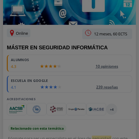
Online
12 meses, 60 ECTS
MÁSTER EN SEGURIDAD INFORMÁTICA
ALUMNOS
4.3
10 opiniones
ESCUELA EN GOOGLE
4.1
239 reseñas
ACREDITACIONES
+4
Relacionado con esta temática
Fórmate para ser un especialista en el área de
seguridad
con este