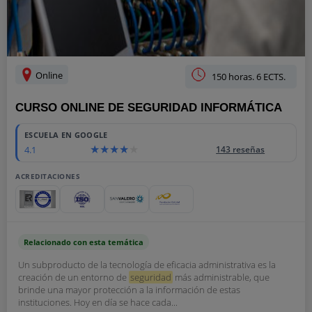
Online
150 horas. 6 ECTS.
CURSO ONLINE DE SEGURIDAD INFORMÁTICA
ESCUELA EN GOOGLE
4.1
143 reseñas
ACREDITACIONES
Relacionado con esta temática
Un subproducto de la tecnología de eficacia administrativa es la
creación de un entorno de
seguridad
más administrable, que
brinde una mayor protección a la información de estas
instituciones. Hoy en día se hace cada...