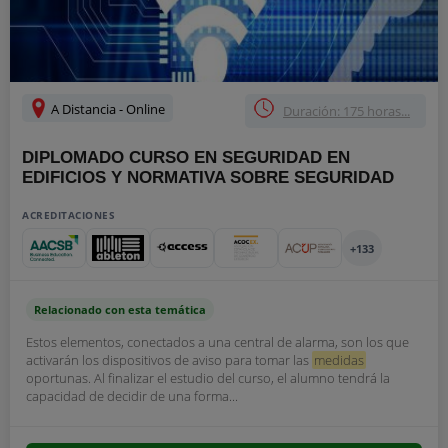
A Distancia - Online
Duración: 175 horas...
DIPLOMADO CURSO EN SEGURIDAD EN
EDIFICIOS Y NORMATIVA SOBRE SEGURIDAD
ACREDITACIONES
+133
Relacionado con esta temática
Estos elementos, conectados a una central de alarma, son los que
activarán los dispositivos de aviso para tomar las
medidas
oportunas. Al finalizar el estudio del curso, el alumno tendrá la
capacidad de decidir de una forma...