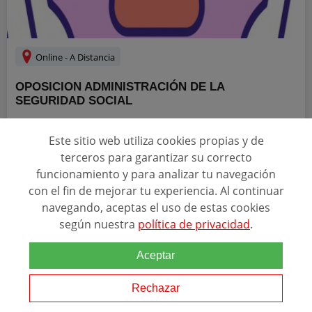
Online - A Distancia
OPOSICION ADMINISTRACIÓN DE LA
SEGURIDAD SOCIAL
ESCUELA EN GOOGLE
Este sitio web utiliza cookies propias y de
4.3
4538 reseñas
terceros para garantizar su correcto
funcionamiento y para analizar tu navegación
ACREDITACIONES
con el fin de mejorar tu experiencia. Al continuar
+2
navegando, aceptas el uso de estas cookies
según nuestra
política de privacidad
.
Relacionado con esta temática
Aceptar
¿Quieres trabajar en un sector clave y estratégico y conseguir un
puesto de trabajo fijo, y esa estabilidad laboral que buscas? Miles
de plazas en turno libre te están esperando en el Cuerpo de
Rechazar
Administrativos de la Administración...