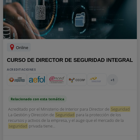
Online
CURSO DE DIRECTOR DE SEGURIDAD INTEGRAL
ACREDITACIONES
+1
Relacionado con esta temática
Acreditado por el Ministerio de Interior para Director de
Seguridad
La Gestión y Dirección de
Seguridad
para la protección de los
recursos y activos de la empresa, y el auge que el mercado de la
seguridad
privada tiene...