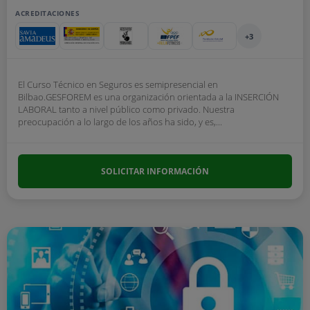
ACREDITACIONES
+3
El Curso Técnico en Seguros es semipresencial en
Bilbao.GESFOREM es una organización orientada a la INSERCIÓN
LABORAL tanto a nivel público como privado. Nuestra
preocupación a lo largo de los años ha sido, y es,...
SOLICITAR INFORMACIÓN