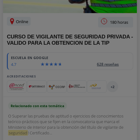
Online
180 horas
CURSO DE VIGILANTE DE SEGURIDAD PRIVADA -
VALIDO PARA LA OBTENCION DE LA TIP
ESCUELA EN GOOGLE
4.7
628 reseñas
ACREDITACIONES
+2
Relacionado con esta temática
O Superar las pruebas de aptitud o ejercicios de conocimientos
teórico-prácticos que se fijen en la convocatoria que marca el
Ministerio de Interior para la obtención del título de vigilante de
seguridad
! Certificado...