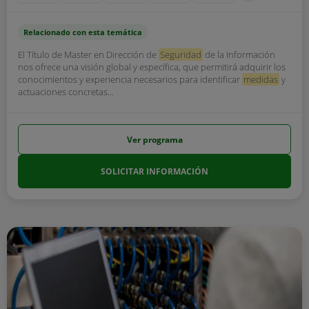
Relacionado con esta temática
El Título de Master en Dirección de
Seguridad
de la Información
nos ofrece una visión global y específica, que permitirá adquirir los
conocimientos y experiencia necesarios para identificar
medidas
y
actuaciones concretas...
Ver programa
SOLICITAR INFORMACIÓN