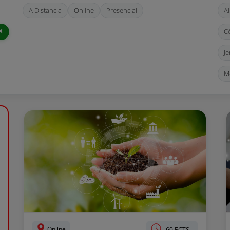
A Distancia
Online
Presencial
A
C
Je
M
V
Online
60 ECTS