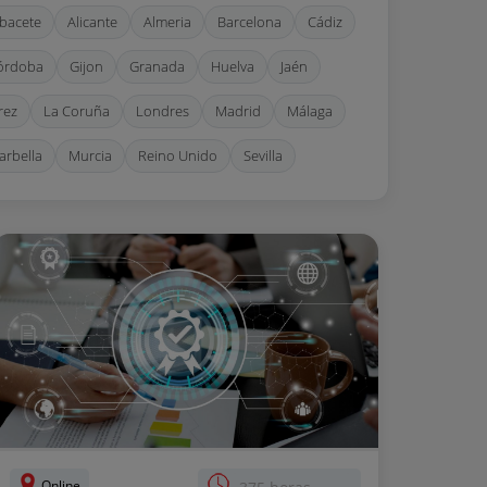
lbacete
Alicante
Almeria
Barcelona
Cádiz
órdoba
Gijon
Granada
Huelva
Jaén
rez
La Coruña
Londres
Madrid
Málaga
arbella
Murcia
Reino Unido
Sevilla
alencia
Vigo
Zaragoza
Online