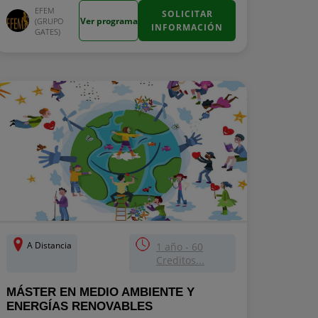
EFEM
SOLICITAR
Ver programa
(GRUPO
INFORMACIÓN
GATES)
A Distancia
1 año - 60
Creditos...
MÁSTER EN MEDIO AMBIENTE Y
ENERGÍAS RENOVABLES