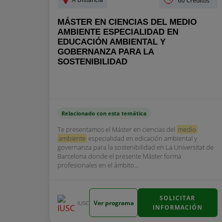
60 Créditos
MÁSTER EN CIENCIAS DEL MEDIO
AMBIENTE ESPECIALIDAD EN
EDUCACIÓN AMBIENTAL Y
GOBERNANZA PARA LA
SOSTENIBILIDAD
Relacionado con esta temática
Te presentamos el Máster en ciencias del
medio
ambiente
especialidad en edicación ambiental y
governanza para la sostenibilidad en La Universitat de
Barcelona donde el presente Máster forma
profesionales en el ámbito...
SOLICITAR
Ver programa
IUSC
INFORMACIÓN