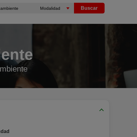
Buscar
iente
Ambiente
udad