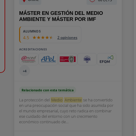
MÁSTER EN GESTIÓN DEL MEDIO
AMBIENTE Y MÁSTER POR IMF
ALUMNOS
4.5
2 opiniones
ACREDITACIONES
+4
Relacionado con esta temática
La protección del
Medio
Ambiente
se ha convertido
en una preocupación social que ha sido asumida por
el mundo empresarial, cuyo reto radica en combinar
ese cuidado del entorno con un crecimiento
económico continuado de...