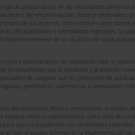
carga de prestar apoyo en las necesidades sanitarias d
nal dentro del entorno escolar. Estos profesionales co
n primaria de los alumnos, sobre todo en casos donde s
cas, discapacidades o necesidades especiales. Su pap
 independientemente de su situación de salud, pueda
control y administración de medicación bajo la superv
de los estudiantes que lo requieran y la atención inm
sponsables de asegurar que los protocolos de salud s
giosas, gestionando cuarentenas o derivaciones médi
n discapacidades físicas o intelectuales, el auxiliar d
 de equipos médicos especializados, como sillas de rue
es para que los estudiantes con necesidades especiale
boran con el equipo docente en la implementación de e