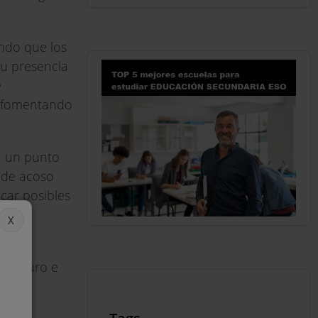
ndo que los
Su presencia
e
o, fomentando
on un punto
s de acoso
icar posibles
.
uidado
, seguro e