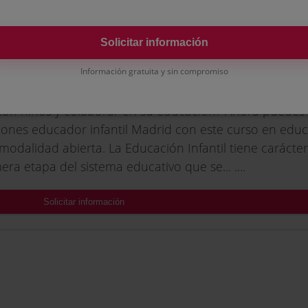
Solicitar información
dor Preescolar de la Comunidad de Madrid
Información gratuita y sin compromiso
r con niños y colaborar en su educación? Ahora puedes
ciones educador infantil Madrid con este curso en edu
 modalidad abierta. La Educación Infantil tiene carácter
mera etapa del sistema educativo que se... ....
Solicitar información