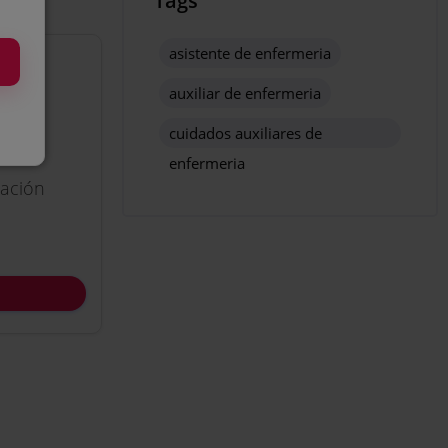
Tags
asistente de enfermeria
auxiliar de enfermeria
cuidados auxiliares de
enfermeria
cación