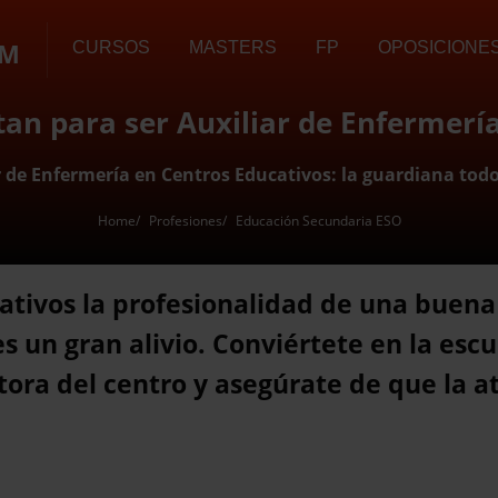
OM
CURSOS
MASTERS
FP
OPOSICIONE
tan para ser Auxiliar de Enfermerí
r de Enfermería en Centros Educativos: la guardiana tod
Home
Profesiones
Educación Secundaria ESO
cativos la profesionalidad de una buena
 un gran alivio. Conviértete en la escu
ctora del centro y asegúrate de que la a