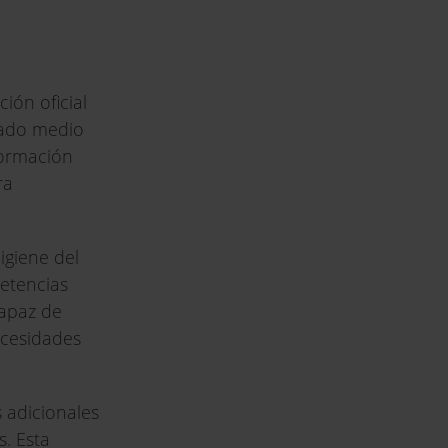
ión oficial
grado medio
formación
ra
igiene del
petencias
capaz de
ecesidades
 adicionales
s. Esta