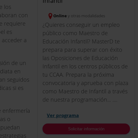
Infantil
e los
laboran con
Online
y otras modalidades
e requiere
¿Quieres conseguir un empleo
el es
público como Maestro de
n acceder a
Educación Infantil? MasterD te
prepara para superar con éxito
las Oposiciones de Educación
isión de un
Infantil en los centros públicos de
ediata en
tu CCAA. Prepara la próxima
ean seguidos
convocatoria y aprueba con plaza
cas si es
como Maestro de Infantil a través
de nuestra programación... ....
e enfermería
Ver programa
das o
s puedan
Solicitar información
strategias