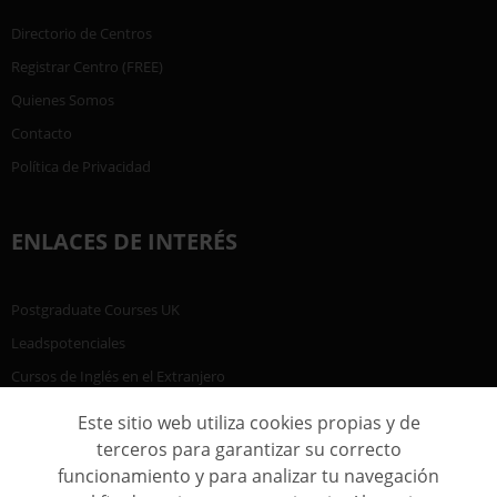
Directorio de Centros
Registrar Centro (FREE)
Quienes Somos
Contacto
Política de Privacidad
ENLACES DE INTERÉS
Postgraduate Courses UK
Leadspotenciales
Cursos de Inglés en el Extranjero
Este sitio web utiliza cookies propias y de
terceros para garantizar su correcto
funcionamiento y para analizar tu navegación