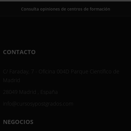
Consulta opiniones de centros de formación
CONTACTO
C/ Faraday, 7 - Oficina 004D Parque Científico de
Madrid
28049 Madrid , España
info@cursosypostgrados.com
NEGOCIOS