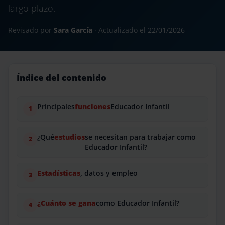
largo plazo.
Revisado por
Sara García
· Actualizado el
22/01/2026
Índice del contenido
Principales
funciones
Educador Infantil
¿Qué
estudios
se necesitan para trabajar como
Educador Infantil?
Estadísticas
, datos y empleo
¿Cuánto se gana
como Educador Infantil?