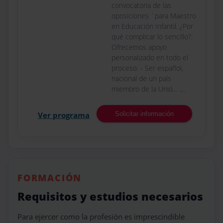
convocatoria de las
oposiciones `para Maestro
en Educación Infantil. ¿Por
qué complicar lo sencillo?.
Ofrecemos apoyo
personalizado en todo el
proceso. - Ser español,
nacional de un país
miembro de la Unió... ....
Ver programa
Solicitar información
FORMACIÓN
Requisitos y estudios necesarios
Para ejercer como la profesión es imprescindible