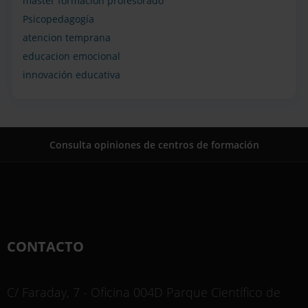
master formacion profesorado
Psicopedagogía
atencion temprana
educacion emocional
innovación educativa
Consulta opiniones de centros de formación
CONTACTO
C/ Faraday, 7 - Oficina 004D Parque Científico de