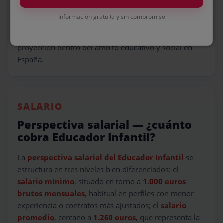
convertido en un perfil profesional estructural, con
Información gratuita y sin compromiso
una demanda estable y creciente, posicionándose
como una de las salidas laborales con mayor
proyección dentro del ámbito educativo y social en
España.
SALARIO
Perspectiva salarial — ¿cuánto
cobra Educador Infantil?
La
perspectiva salarial del Educador Infantil
se
estructura en tres niveles bien diferenciados: el
salario mínimo
, situado en torno a
1.000 euros
brutos mensuales
, habitual en perfiles con menor
experiencia o contratos más ajustados; el
salario
promedio
, cercano a
1.260 euros
, que representa la