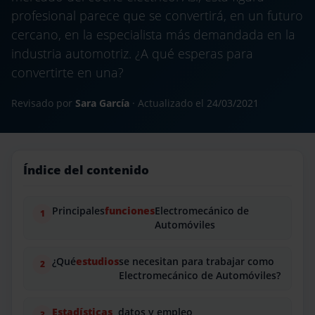
profesional parece que se convertirá, en un futuro
cercano, en la especialista más demandada en la
industria automotriz. ¿A qué esperas para
convertirte en una?
Revisado por
Sara García
· Actualizado el
24/03/2021
Índice del contenido
Principales
funciones
Electromecánico de
Automóviles
¿Qué
estudios
se necesitan para trabajar como
Electromecánico de Automóviles?
Estadísticas
, datos y empleo